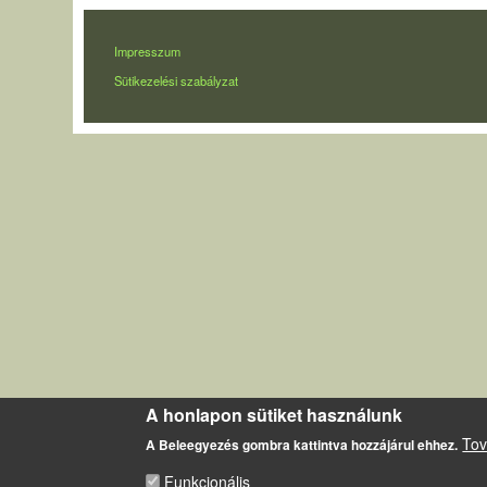
LÁBLÉC
Impresszum
Sütikezelési szabályzat
A honlapon sütiket használunk
Tov
A Beleegyezés gombra kattintva hozzájárul ehhez.
Funkcionális