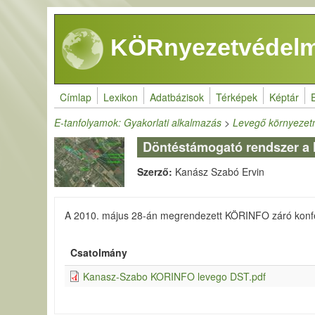
Ugrás a tartalomra
KÖRnyezetvédelm
Címlap
Lexikon
Adatbázisok
Térképek
Képtár
E-tanfolyamok: Gyakorlati alkalmazás
>
Levegő környeze
Döntéstámogató rendszer a
Szerző:
Kanász Szabó Ervin
A 2010. május 28-án megrendezett KÖRINFO záró konfe
Csatolmány
Kanasz-Szabo KORINFO levego DST.pdf