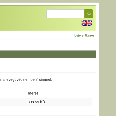
Search
User account 
Bejelentkezés
er a levegővédelemben" címmel.
Méret
398.59 KB