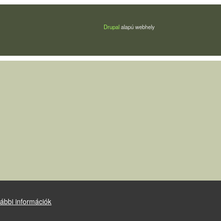
Drupal
alapú webhely
ábbi információk