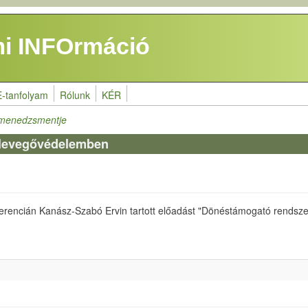
i INFOrmáció
E-tanfolyam
Rólunk
KÉR
tmenedzsmentje
 levegővédelemben
rencián Kanász-Szabó Ervin tartott előadást "Dönéstámogató rendsz