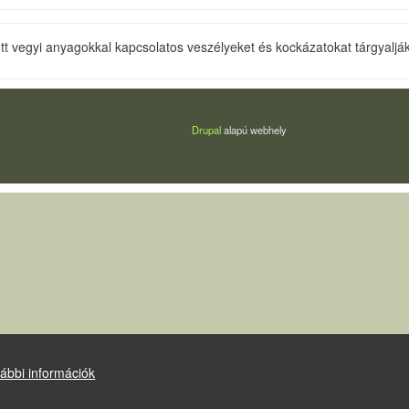
t vegyi anyagokkal kapcsolatos veszélyeket és kockázatokat tárgyalják
Drupal
alapú webhely
ábbi információk