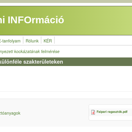
i INFOrmáció
E-tanfolyam
Rólunk
KÉR
nyezeti kockázatának felmérése
ülönféle szakterületeken
Faipari ragasztók.pdf
sztóanyagok