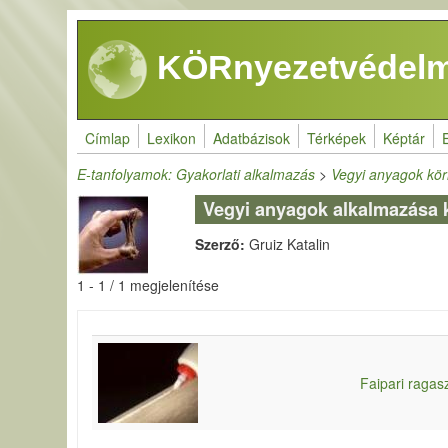
Ugrás a tartalomra
KÖRnyezetvédelm
Címlap
Lexikon
Adatbázisok
Térképek
Képtár
E-tanfolyamok: Gyakorlati alkalmazás
>
Vegyi anyagok kör
Vegyi anyagok alkalmazása k
Szerző:
Gruiz Katalin
1 - 1 / 1 megjelenítése
Faipari raga