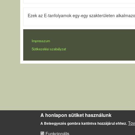
Ezek az E-tanfolyamok egy-egy szakterületen alkalmazot
LÁBLÉC
Impresszum
Sütikezelési szabályzat
A honlapon sütiket használunk
Tov
A Beleegyezés gombra kattintva hozzájárul ehhez.
Funkcionális