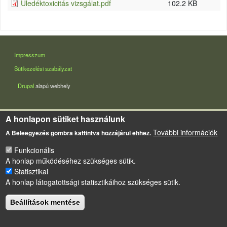
Üledéktoxicitás vizsgálat.pdf
102.2 KB
LÁBLÉC
Impresszum
Sütikezelési szabályzat
Drupal
alapú webhely
A honlapon sütiket használunk
További információk
A Beleegyezés gombra kattintva hozzájárul ehhez.
Funkcionális
A honlap működéséhez szükséges sütik.
Statisztikai
A honlap látogatottsági statisztikáihoz szükséges sütik.
Beállítások mentése