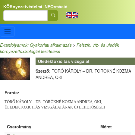
Ugrás a tartalomra
KÖRnyezetvédelmi INFOrmáció
Search
E-tanfolyamok: Gyakorlati alkalmazás
>
Felszíni víz- és üledék
környezettoxikológiai tesztelése
Üledéktoxicitás vizsgálat
Szerző:
TÖRŐ KÁROLY – DR. TÖRÖKNÉ KOZMA
ANDREA, OKI
Forrás
TÖRŐ KÁROLY – DR. TÖRÖKNÉ KOZMA ANDREA, OKI,
ÜLEDÉKTOXICITÁS VIZSGÁLATÁNAK ÚJ LEHETŐSÉGEI
Csatolmány
Méret