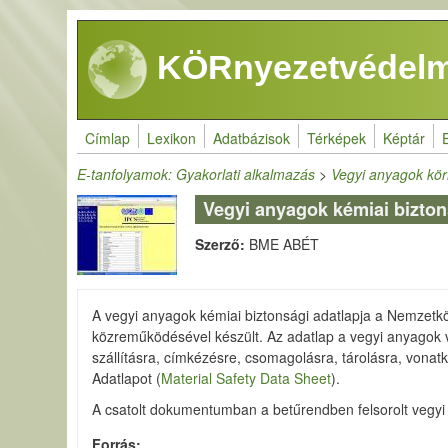
Ugrás a tartalomra
KÖRnyezetvédelm
Címlap
Lexikon
Adatbázisok
Térképek
Képtár
E-tanfolyamok: Gyakorlati alkalmazás
>
Vegyi anyagok kör
Vegyi anyagok kémiai bizton
Szerző:
BME ABÉT
A vegyi anyagok kémiai biztonsági adatlapja a Nemzetkö
közreműködésével készült. Az adatlap a vegyi anyagok 
szállításra, címkézésre, csomagolásra, tárolásra, vonat
Adatlapot (
Material Safety Data Sheet
).
A csatolt dokumentumban a betűrendben felsorolt vegy
Forrás