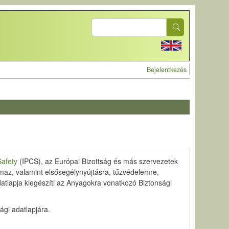
Search
User account 
Bejelentkezés
Safety
(IPCS), az Európai Bizottság és más szervezetek
maz, valamint elsősegélynyújtásra, tűzvédelemre,
datlapja kiegészíti az Anyagokra vonatkozó Biztonsági
ági adatlapjára.