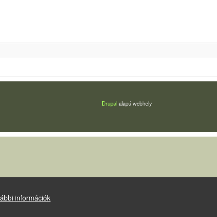
Drupal
alapú webhely
ábbi információk