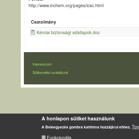
http://www.inchem.org/pages/icsc.html
Csatolmány
Kémiai biztonsági adatlapok.doc
LÁBLÉC
Impresszum
Sütikezelési szabályzat
A honlapon sütiket használunk
Tov
A Beleegyezés gombra kattintva hozzájárul ehhez.
Funkcionális