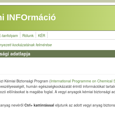
i INFOrmáció
E-tanfolyam
Rólunk
KÉR
nyezeti kockázatának felmérése
sági adatlapja
zi Kémiai Biztonsági Program (
International Programme on Chemical 
veszélyességét, humán egészségkockázatát érintő információkat tartal
kozó előírásokat is magába foglal. A vegyi anyagok kémiai biztonsági a
i anyag nevéről
Ctrl+ kattintással
eljutunk az adott vegyi anyag biztons