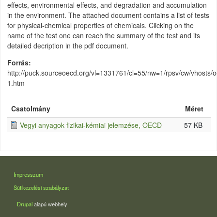
effects, environmental effects, and degradation and accumulation
in the environment. The attached document contains a list of tests
for physical-chemical properties of chemicals. Clicking on the
name of the test one can reach the summary of the test and its
detailed decription in the pdf document.
Forrás
http://puck.sourceoecd.org/vl=1331761/cl=55/nw=1/rpsv/cw/vhosts/
1.htm
Csatolmány
Méret
Vegyi anyagok fizikai-kémiai jelemzése, OECD
57 KB
LÁBLÉC
Impresszum
Sütikezelési szabályzat
Drupal
alapú webhely