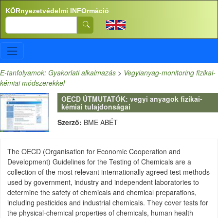
Ugrás a tartalomra
KÖRnyezetvédelmi INFOrmáció
Search
E-tanfolyamok: Gyakorlati alkalmazás
>
Vegyianyag-monitoring fizikai-
kémiai módszerekkel
OECD ÚTMUTATÓK: vegyi anyagok fizikai-
kémiai tulajdonságai
Szerző:
BME ABÉT
The OECD (Organisation for Economic Cooperation and
Development) Guidelines for the Testing of Chemicals are a
collection of the most relevant internationally agreed test methods
used by government, industry and independent laboratories to
determine the safety of chemicals and chemical preparations,
including pesticides and industrial chemicals. They cover tests for
the physical-chemical properties of chemicals, human health