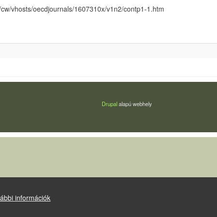
v/cw/vhosts/oecdjournals/1607310x/v1n2/contp1-1.htm
Drupal
alapú webhely
ábbi információk