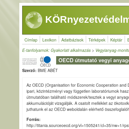
Ugrás a tartalomra
KÖRnyezetvédelm
Címlap
Lexikon
Adatbázisok
Térképek
Képtár
E-tanfolyamok: Gyakorlati alkalmazás
>
Vegyianyag-monito
OECD útmutató vegyi anyago
Szerző:
BME ABÉT
Az OECD (Organisation for Economic Cooperation and D
ipari, közintézményi vagy független laboratóriumok has
útmutatóban található módszerek/tesztek a vegyi anyagok
akkumulációját vizsgálják. A csatolt melléklet az ökotoxi
juthatunk el az OECD weboldalán elérhető összefoglalóh
Forrás
http://titania.sourceoecd.org/vl=1505241/cl=35/nw=1/r