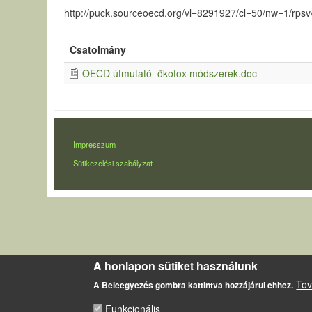
http://puck.sourceoecd.org/vl=8291927/cl=50/nw=1/rps
Csatolmány
OECD útmutató_ökotox módszerek.doc
LÁBLÉC
Impresszum
Sütikezelési szabályzat
A honlapon sütiket használunk
Tov
A Beleegyezés gombra kattintva hozzájárul ehhez.
Funkcionális