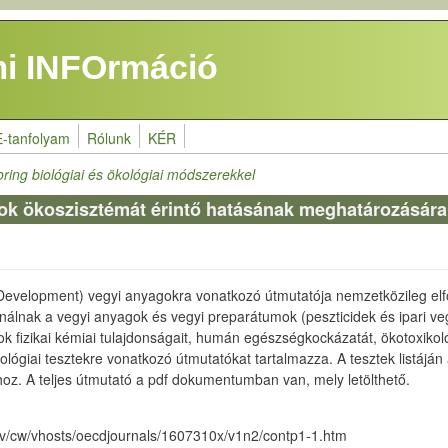
i INFOrmáció
E-tanfolyam
Rólunk
KÉR
ring biológiai és ökológiai módszerekkel
k ökoszisztémát érintő hatásának meghatározására
evelopment) vegyi anyagokra vonatkozó útmutatója nemzetközileg elf
ználnak a vegyi anyagok és vegyi preparátumok (peszticidek és ipari 
 fizikai kémiai tulajdonságait, humán egészségkockázatát, ökotoxikoló
kológiai tesztekre vonatkozó útmutatókat tartalmazza. A tesztek listáján
oz. A teljes útmutató a pdf dokumentumban van, mely letölthető.
psv/cw/vhosts/oecdjournals/1607310x/v1n2/contp1-1.htm