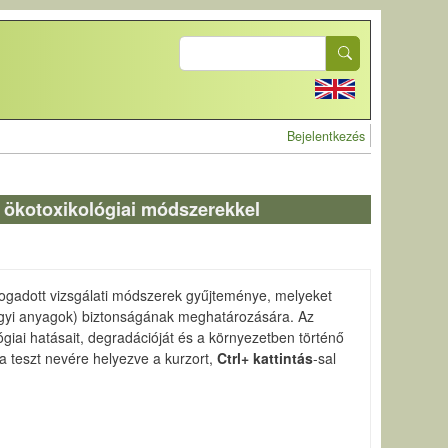
Search
User account 
Bejelentkezés
 ökotoxikológiai módszerekkel
ogadott vizsgálati módszerek gyűjteménye, melyeket
vegyi anyagok) biztonságának meghatározására. Az
giai hatásait, degradációját és a környezetben történő
 a teszt nevére helyezve a kurzort,
Ctrl+ kattintás
-sal