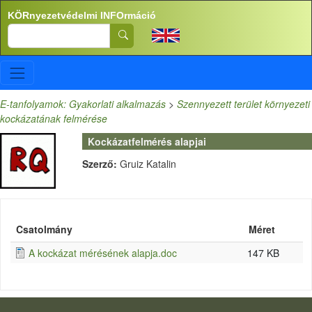
Ugrás a tartalomra
KÖRnyezetvédelmi INFOrmáció
Search
E-tanfolyamok: Gyakorlati alkalmazás
>
Szennyezett terület környezeti
kockázatának felmérése
Kockázatfelmérés alapjai
Szerző:
Gruiz Katalin
Csatolmány
Méret
A kockázat mérésének alapja.doc
147 KB