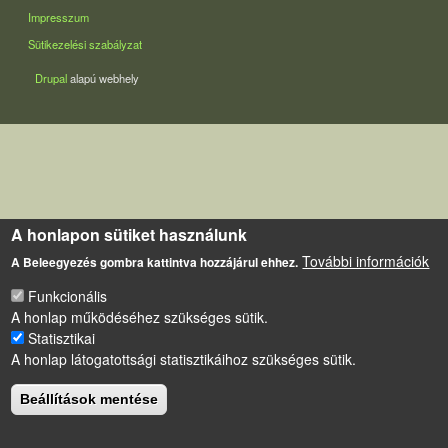
LÁBLÉC
Impresszum
Sütikezelési szabályzat
Drupal
alapú webhely
A honlapon sütiket használunk
További információk
A Beleegyezés gombra kattintva hozzájárul ehhez.
Funkcionális
A honlap működéséhez szükséges sütik.
Statisztikai
A honlap látogatottsági statisztikáihoz szükséges sütik.
Beállítások mentése