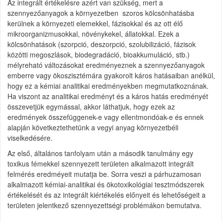
Az integrált értékelésre azért van szükség, mert a
szennyezőanyagok a környezetben szoros kölcsönhatásba
kerülnek a környezeti elemekkel, fázisokkal és az ott élő
mikroorganizmusokkal, növénykekel, állatokkal. Ezek a
kölcsönhatások (szorpció, deszorpció, szolubilizáció, fázisok
közötti megoszlások, biodegradáció, bioakkumuláció, stb.)
mélyreható változásokat eredményeznek a szennyezőanyagok
emberre vagy ökoszisztémára gyakorolt káros hatásaiban anélkül,
hogy ez a kémiai analitikai eredményekben megmutatkoznának.
Ha viszont az analitikai eredményt és a káros hatás eredményét
összevetjük egymással, akkor láthatjuk, hogy ezek az
eredmények összefüggenek-e vagy ellentmondóak-e és ennek
alapján következtethetünk a vegyi anyag környezetbéli
viselkedésére.
Az első, általános tanfolyam után a második tanulmány egy
toxikus fémekkel szennyezett területen alkalmazott integrált
felmérés eredméyeit mutatja be. Sorra veszi a párhuzamosan
alkalmazott kémiai-analitikai és ökotoxikológiai tesztmódszerek
értékelését és az integrált kiértékelés előnyeit és lehetőségeit a
területen jelentkező szennyezettségi problémákon bemutatva.