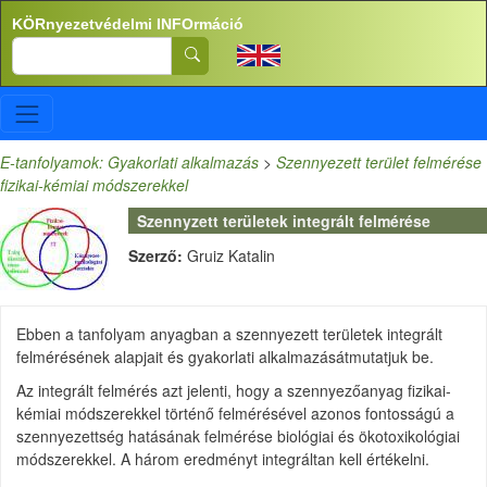
Ugrás a tartalomra
KÖRnyezetvédelmi INFOrmáció
Search
E-tanfolyamok: Gyakorlati alkalmazás
>
Szennyezett terület felmérése
fizikai-kémiai módszerekkel
Szennyzett területek integrált felmérése
Szerző:
Gruiz Katalin
Ebben a tanfolyam anyagban a szennyezett területek integrált
felmérésének alapjait és gyakorlati alkalmazásátmutatjuk be.
Az integrált felmérés azt jelenti, hogy a szennyezőanyag fizikai-
kémiai módszerekkel történő felmérésével azonos fontosságú a
szennyezettség hatásának felmérése biológiai és ökotoxikológiai
módszerekkel. A három eredményt integráltan kell értékelni.