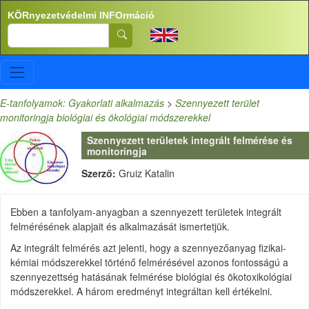
Ugrás a tartalomra
KÖRnyezetvédelmi INFOrmáció
Search
E-tanfolyamok: Gyakorlati alkalmazás
>
Szennyezett terület
monitoringja biológiai és ökológiai módszerekkel
Szennyezett területek integrált felmérése és
monitoringja
Szerző:
Gruiz Katalin
Ebben a tanfolyam-anyagban a szennyezett területek integrált
felmérésének alapjait és alkalmazását ismertetjük.
Az integrált felmérés azt jelenti, hogy a szennyezőanyag fizikai-
kémiai módszerekkel történő felmérésével azonos fontosságú a
szennyezettség hatásának felmérése biológiai és ökotoxikológiai
módszerekkel. A három eredményt integráltan kell értékelni.