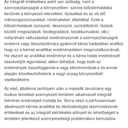
Az integrált értékelésre azért van szükség, mert a
szennyezőanyagok a környezetben szoros kölcsönhatásba
kerülnek a környezeti elemekkel, fázisokkal és az ott élő
mikroorganizmusokkal, növénykekel, állatokkal. Ezek a
kölcsönhatások (szorpció, deszorpció, szolubilizáció, fázisok
közötti megoszlások, biodegradáció, bioakkumuláció, stb.)
mélyreható változásokat eredményeznek a szennyezőanyagok
emberre vagy ökoszisztémára gyakorolt káros hatásaiban anélkül,
hogy ez a kémiai analitikai eredményekben megmutatkoznának.
Ha viszont az analitikai eredményt és a káros hatás eredményét
összevetjük egymással, akkor láthatjuk, hogy ezek az
eredmények összefüggenek-e vagy ellentmondóak-e és ennek
alapján következtethetünk a vegyi anyag környezetbéli
viselkedésére.
Az első, általános tanfolyam után a második tanulmány egy
toxikus fémekkel szennyezett területen alkalmazott integrált
felmérés eredméyeit mutatja be. Sorra veszi a párhuzamosan
alkalmazott kémiai-analitikai és ökotoxikológiai tesztmódszerek
értékelését és az integrált kiértékelés előnyeit és lehetőségeit a
területen jelentkező szennyezettségi problémákon bemutatva.