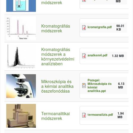
MB
módszerek
Kromatográfiás
98.01
kromatgrafia.pdf
KB
módszerek
Kromatográfiás
módszerek a
analkem4.pdf
1.32 MB
környezetvédelmi
analízisben
Pozsgai:
Mikroszkópia és
Mikroszkópia és
6.13
a kémiai analitika
kémiai
MB
összefonódása
analitika.ppt
Termoanalitikai
1.94
termoanalizis.pdf
MB
módszerek