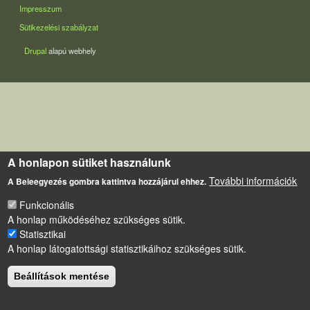
LÁBLÉC
Impresszum
Sütikezelési szabályzat
Drupal
alapú webhely
A honlapon sütiket használunk
További információk
A Beleegyezés gombra kattintva hozzájárul ehhez.
Funkcionális
A honlap működéséhez szükséges sütik.
Statisztikai
A honlap látogatottsági statisztikáihoz szükséges sütik.
Beállítások mentése