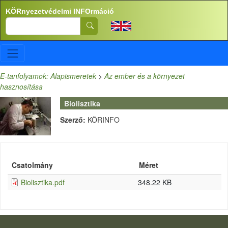
Ugrás a tartalomra
KÖRnyezetvédelmi INFOrmáció
Search
E-tanfolyamok: Alapismeretek
>
Az ember és a környezet
hasznosítása
Biolisztika
Szerző:
KÖRINFO
Csatolmány
Méret
Biolisztika.pdf
348.22 KB