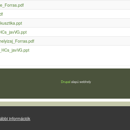
e_Forras.pdf
df
kusztika.ppt
_HCs_javVG.ppt
elyizaj_Forras.pdf
s_HCs_javVG.ppt
Drupal
alapú webhely
ábbi információk