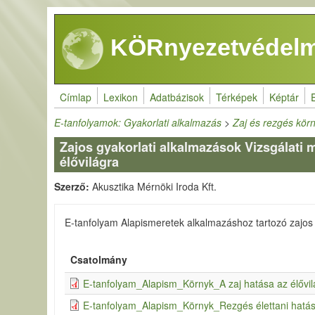
Ugrás a tartalomra
KÖRnyezetvédelm
Címlap
Lexikon
Adatbázisok
Térképek
Képtár
E-tanfolyamok: Gyakorlati alkalmazás
>
Zaj és rezgés kö
Zajos gyakorlati alkalmazások Vizsgálati 
élővilágra
Szerző:
Akusztika Mérnöki Iroda Kft.
E-tanfolyam Alapismeretek alkalmazáshoz tartozó zajo
Csatolmány
E-tanfolyam_Alapism_Környk_A zaj hatása az élővil
E-tanfolyam_Alapism_Környk_Rezgés élettani hatá