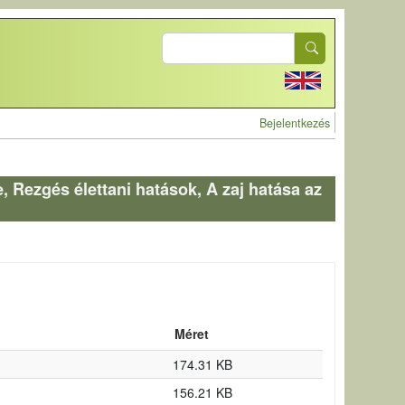
Search
User account 
Bejelentkezés
 Rezgés élettani hatások, A zaj hatása az
Méret
174.31 KB
156.21 KB