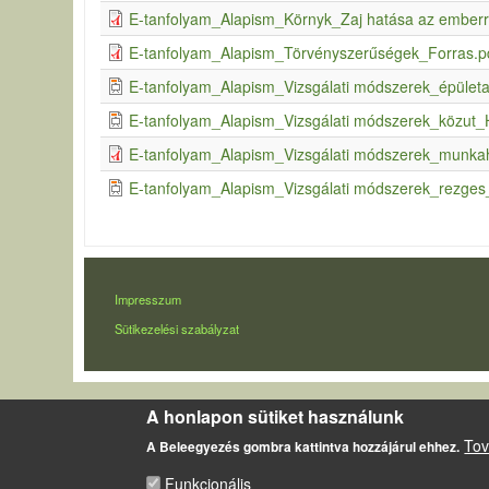
E-tanfolyam_Alapism_Környk_Zaj hatása az emberr
E-tanfolyam_Alapism_Törvényszerűségek_Forras.p
E-tanfolyam_Alapism_Vizsgálati módszerek_épületa
E-tanfolyam_Alapism_Vizsgálati módszerek_közut
E-tanfolyam_Alapism_Vizsgálati módszerek_munkah
E-tanfolyam_Alapism_Vizsgálati módszerek_rezge
LÁBLÉC
Impresszum
Sütikezelési szabályzat
A honlapon sütiket használunk
Tov
A Beleegyezés gombra kattintva hozzájárul ehhez.
Funkcionális