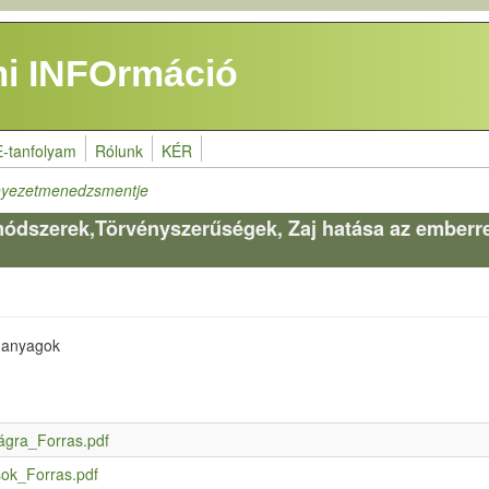
i INFOrmáció
E-tanfolyam
Rólunk
KÉR
rnyezetmenedzsmentje
módszerek,Törvényszerűségek, Zaj hatása az emberre,
s anyagok
ágra_Forras.pdf
sok_Forras.pdf