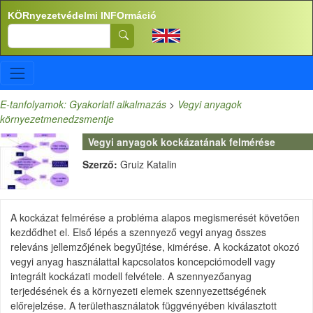
Ugrás a tartalomra
KÖRnyezetvédelmi INFOrmáció
Search
E-tanfolyamok: Gyakorlati alkalmazás
>
Vegyi anyagok
környezetmenedzsmentje
Vegyi anyagok kockázatának felmérése
Szerző:
Gruiz Katalin
A kockázat felmérése a probléma alapos megismerését követően
kezdődhet el. Első lépés a szennyező vegyi anyag összes
releváns jellemzőjének begyűjtése, kimérése. A kockázatot okozó
vegyi anyag használattal kapcsolatos koncepciómodell vagy
integrált kockázati modell felvétele. A szennyezőanyag
terjedésének és a környezeti elemek szennyezettségének
előrejelzése. A területhasználatok függvényében kiválasztott