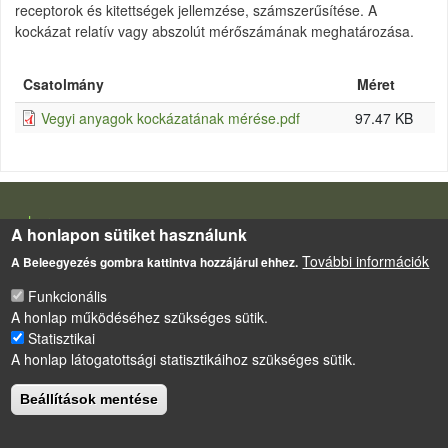
receptorok és kitettségek jellemzése, számszerűsítése. A
kockázat relatív vagy abszolút mérőszámának meghatározása.
Csatolmány
Méret
Vegyi anyagok kockázatának mérése.pdf
97.47 KB
LÁBLÉC
Impresszum
A honlapon sütiket használunk
Sütikezelési szabályzat
További információk
A Beleegyezés gombra kattintva hozzájárul ehhez.
Drupal
alapú webhely
Funkcionális
A honlap működéséhez szükséges sütik.
Statisztikai
A honlap látogatottsági statisztikáihoz szükséges sütik.
Beállítások mentése