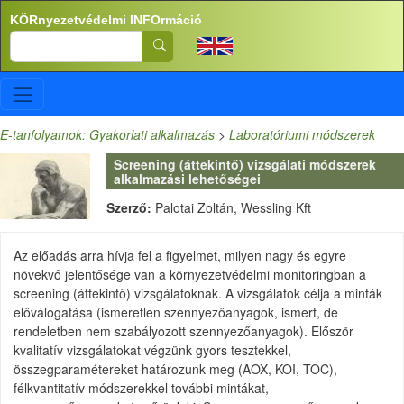
Ugrás a tartalomra
KÖRnyezetvédelmi INFOrmáció
Search
E-tanfolyamok: Gyakorlati alkalmazás
>
Laboratóriumi módszerek
Screening (áttekintő) vizsgálati módszerek
alkalmazási lehetőségei
Szerző:
Palotai Zoltán, Wessling Kft
Az előadás arra hívja fel a figyelmet, milyen nagy és egyre
növekvő jelentősége van a környezetvédelmi monitoringban a
screening (áttekintő) vizsgálatoknak. A vizsgálatok célja a minták
előválogatása (ismeretlen szennyezőanyagok, ismert, de
rendeletben nem szabályozott szennyezőanyagok). Először
kvalitatív vizsgálatokat végzünk gyors tesztekkel,
összegparamétereket határozunk meg (AOX, KOI, TOC),
félkvantitatív módszerekkel további mintákat,