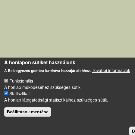
A honlapon sütiket használunk
További információk
A Beleegyezés gombra kattintva hozzájárul ehhez.
Funkcionális
A honlap működéséhez szükséges sütik.
Statisztikai
A honlap látogatottsági statisztikáihoz szükséges sütik.
Beállítások mentése
B