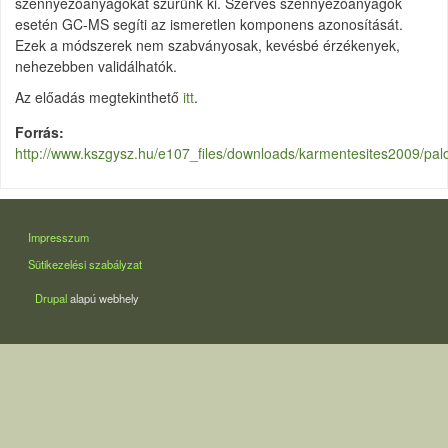
szennyezőanyagokat szűrünk ki. Szerves szennyezőanyagok
esetén GC-MS segíti az ismeretlen komponens azonosítását.
Ezek a módszerek nem szabványosak, kevésbé érzékenyek,
nehezebben validálhatók.
Az előadás megtekinthető
itt
.
Forrás
http://www.kszgysz.hu/e107_files/downloads/karmentesites2009/palo
LÁBLÉC
Impresszum
Sütikezelési szabályzat
Drupal
alapú webhely