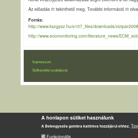
Az előadás
itt
tekinthető meg. További információ
itt
olva
Forrás
http://www.kszgysz.hu/e107_files/downloads/vizipar2008
http://www.ecomonitoring.com/literature_news/ECM_sol
LÁBLÉC
Impresszum
Sütikezelési szabályzat
A honlapon sütiket használunk
Tov
A Beleegyezés gombra kattintva hozzájárul ehhez.
Funkcionális