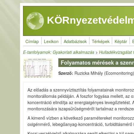
Ugrás a tartalomra
KÖRnyezetvédelm
Címlap
Lexikon
Adatbázisok
Térképek
Képtár
E-tanfolyamok: Gyakorlati alkalmazás
>
Hulladékvizsgálat 
Folyamatos mérések a szenny
Szerző:
Ruzicka Mihály (Ecomonitoring
Az előadás a szennyvíztisztítás folyamatainak monitoro
monitorállomás példáján. A foszfor fogyása mellett, az
koncentráció elindítja az energiaigényes levegőztetést. A
monitorozására iszapsűrűségmérőt tartalmaz a rendszer.
A kimenő vízben a következő paramétereket monitoroz
oxigénmérő, lebegőanyag-koncentráció, turbiditásmérő is
Korai veszélyjelző alkalmazása segíti elkerülni a túl n