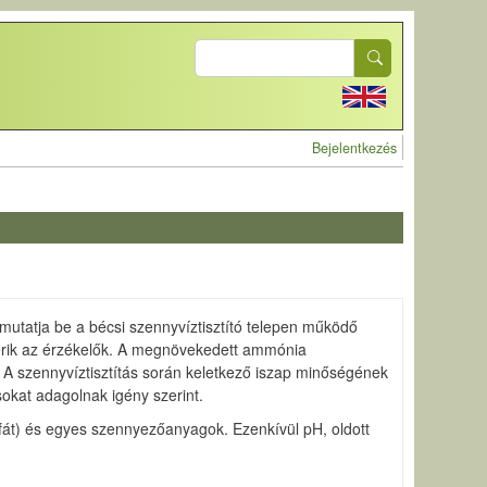
Search
User account 
Bejelentkezés
mutatja be a bécsi szennyvíztisztító telepen működő
mérik az érzékelők. A megnövekedett ammónia
ik. A szennyvíztisztítás során keletkező iszap minőségének
okat adagolnak igény szerint.
zfát) és egyes szennyezőanyagok. Ezenkívül pH, oldott