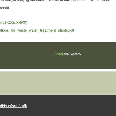
sható.
/ruziczka.ppt#39
utions_for_waste_water_treatment_plants.pdf
Drupal
alapú webhely
ábbi információk