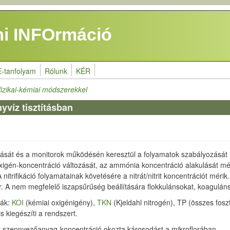
i INFOrmáció
E-tanfolyam
Rólunk
KÉR
fizikai-kémiai módszerekkel
víz tisztításban
)
zását és a monitorok működésén keresztül a folyamatok szabályozását 
 oxigén-koncentráció változását, az ammónia koncentráció alakulását 
 nitrifikáció folyamatainak követésére a nitrát/nitrit koncentrációt mér
 A nem megfelelő iszapsűrűség beállítására flokkulánsokat, koaguláns
zák:
KOI
(kémiai oxigénigény),
TKN
(Kjeldahl nitrogén), TP (összes fos
 kiegészíti a rendszert.
agy szennyezőanyag-koncentráció okozta károsodást a mikroflorában.