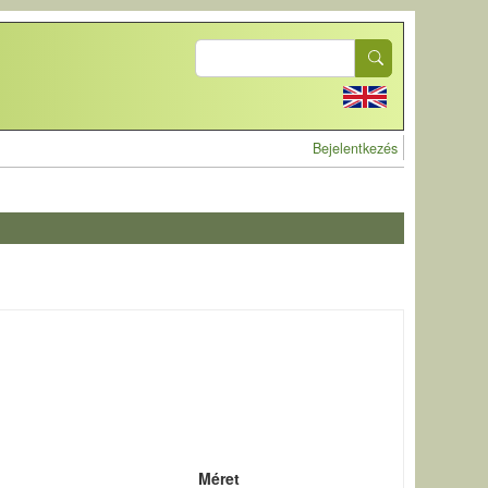
Search
User account 
Bejelentkezés
Méret