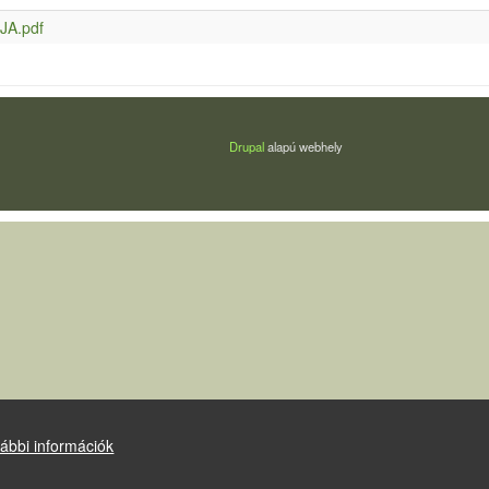
JA.pdf
Drupal
alapú webhely
ábbi információk