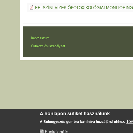
FELSZÍNI VIZEK ÖKOTOXIKOLÓGIAI MONITORING
LÁBLÉC
Impresszum
Sütikezelési szabályzat
A honlapon sütiket használunk
Tov
A Beleegyezés gombra kattintva hozzájárul ehhez.
Funkcionális