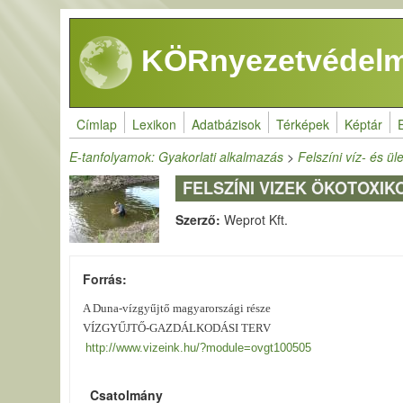
Ugrás a tartalomra
KÖRnyezetvédelm
Címlap
Lexikon
Adatbázisok
Térképek
Képtár
E-tanfolyamok: Gyakorlati alkalmazás
>
Felszíni víz- és ü
FELSZÍNI VIZEK ÖKOTOXIK
Szerző:
Weprot Kft.
Forrás
A Duna-vízgyűjtő magyarországi része
VÍZGYŰJTŐ-GAZDÁLKODÁSI TERV
http://www.vizeink.hu/?module=ovgt100505
Csatolmány