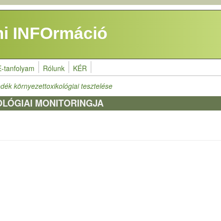
i INFOrmáció
E-tanfolyam
Rólunk
KÉR
ledék környezettoxikológiai tesztelése
OLÓGIAI MONITORINGJA