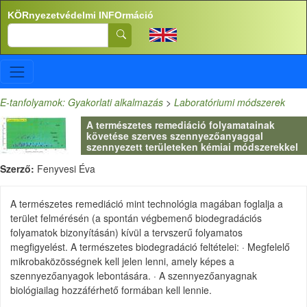
Ugrás a tartalomra
KÖRnyezetvédelmi INFOrmáció
Search
E-tanfolyamok: Gyakorlati alkalmazás
>
Laboratóriumi módszerek
A természetes remediáció folyamatainak
követése szerves szennyezőanyaggal
szennyezett területeken kémiai módszerekkel
Szerző:
Fenyvesi Éva
A természetes remediáció mint technológia magában foglalja a
terület felmérésén (a spontán végbemenő biodegradációs
folyamatok bizonyításán) kívül a tervszerű folyamatos
megfigyelést. A természetes biodegradáció feltételei: · Megfelelő
mikrobaközösségnek kell jelen lenni, amely képes a
szennyezőanyagok lebontására. · A szennyezőanyagnak
biológiailag hozzáférhető formában kell lennie.