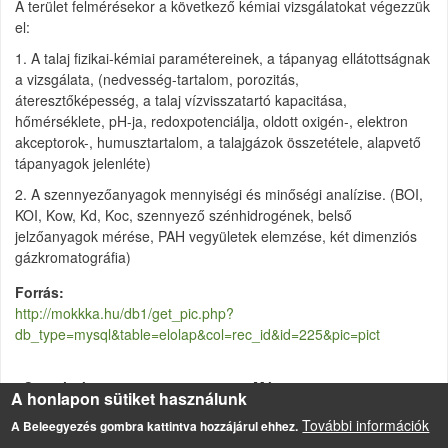
A terület felmérésekor a következő kémiai vizsgálatokat végezzük
el:
1. A talaj fizikai-kémiai paramétereinek, a tápanyag ellátottságnak
a vizsgálata, (nedvesség-tartalom, porozitás,
áteresztőképesség, a talaj vízvisszatartó kapacitása,
hőmérséklete, pH-ja, redoxpotenciálja, oldott oxigén-, elektron
akceptorok-, humusztartalom, a talajgázok összetétele, alapvető
tápanyagok jelenléte)
2. A szennyezőanyagok mennyiségi és minőségi analízise. (BOI,
KOI, Kow, Kd, Koc, szennyező szénhidrogének, belső
jelzőanyagok mérése, PAH vegyületek elemzése, két dimenziós
gázkromatográfia)
Forrás
http://mokkka.hu/db1/get_pic.php?
db_type=mysql&table=elolap&col=rec_id&id=225&pic=pict
Csatolmány
Méret
A honlapon sütiket használunk
etanf2.pdf
294.64 KB
További információk
A Beleegyezés gombra kattintva hozzájárul ehhez.