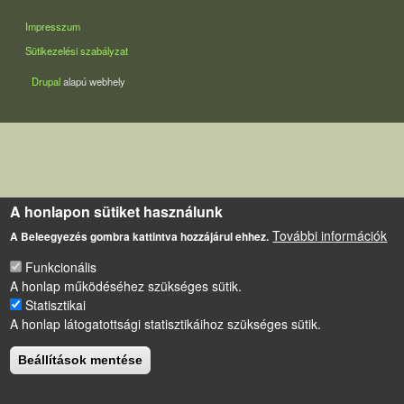
LÁBLÉC
Impresszum
Sütikezelési szabályzat
Drupal
alapú webhely
A honlapon sütiket használunk
További információk
A Beleegyezés gombra kattintva hozzájárul ehhez.
Funkcionális
A honlap működéséhez szükséges sütik.
Statisztikai
A honlap látogatottsági statisztikáihoz szükséges sütik.
Beállítások mentése