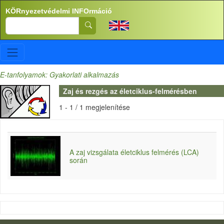
Ugrás a tartalomra
KÖRnyezetvédelmi INFOrmáció
Search
E-tanfolyamok: Gyakorlati alkalmazás
Zaj és rezgés az életciklus-felmérésben
1 - 1 / 1 megjelenítése
A zaj vizsgálata életciklus felmérés (LCA)
során