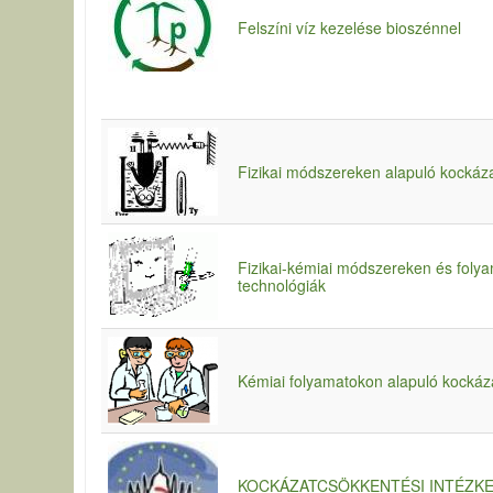
Felszíni víz kezelése bioszénnel
Fizikai módszereken alapuló kockáz
Fizikai-kémiai módszereken és foly
technológiák
Kémiai folyamatokon alapuló kockáz
KOCKÁZATCSÖKKENTÉSI INTÉZK