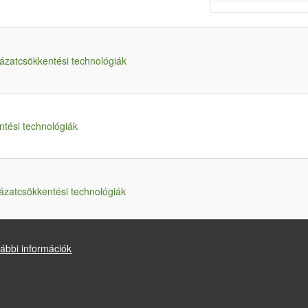
ázatcsökkentési technológiák
ntési technológiák
ázatcsökkentési technológiák
ábbi információk