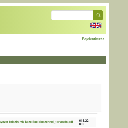
Search
User account 
Bejelentkezés
618.22
zet felszíni víz kezelése bioszénnel_tervezés.pdf
KB