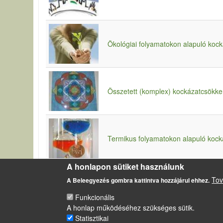
Ökológiai folyamatokon alapuló kock
Összetett (komplex) kockázatcsökke
Termikus folyamatokon alapuló kock
A honlapon sütiket használunk
Tov
A Beleegyezés gombra kattintva hozzájárul ehhez.
Funkcionális
A honlap működéséhez szükséges sütik.
LÁBLÉC
Statisztikai
Impresszum