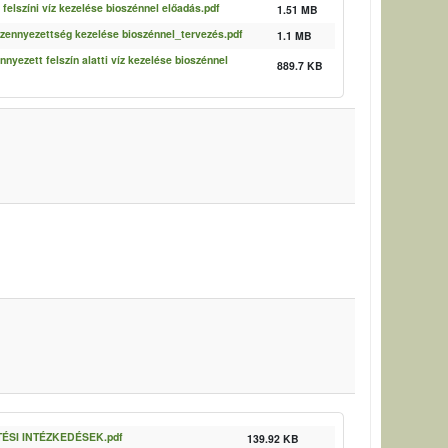
felszíni víz kezelése bioszénnel előadás.pdf
1.51 MB
szennyezettség kezelése bioszénnel_tervezés.pdf
1.1 MB
ennyezett felszín alatti víz kezelése bioszénnel
889.7 KB
SI INTÉZKEDÉSEK.pdf
139.92 KB