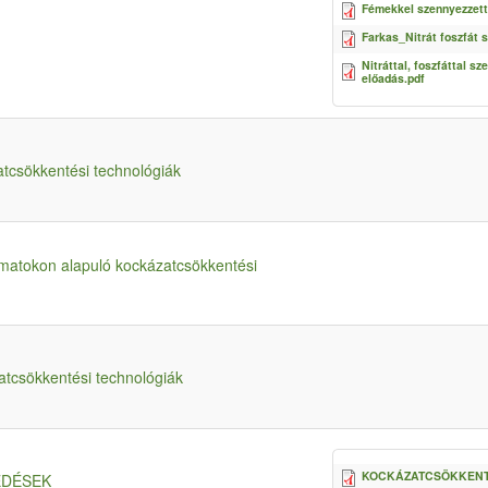
Fémekkel szennyezzett 
Farkas_Nitrát foszfát 
Nitráttal, foszfáttal sz
előadás.pdf
atcsökkentési technológiák
amatokon alapuló kockázatcsökkentési
atcsökkentési technológiák
KOCKÁZATCSÖKKENTÉ
EDÉSEK