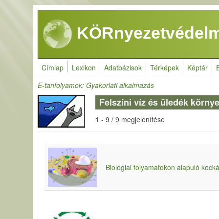
Ugrás a tartalomra
KÖRnyezetvédelm
Címlap
Lexikon
Adatbázisok
Térképek
Képtár
E-tanfolyamok: Gyakorlati alkalmazás
Felszíni víz és üledék körn
1 - 9 / 9 megjelenítése
Biológiai folyamatokon alapuló kock