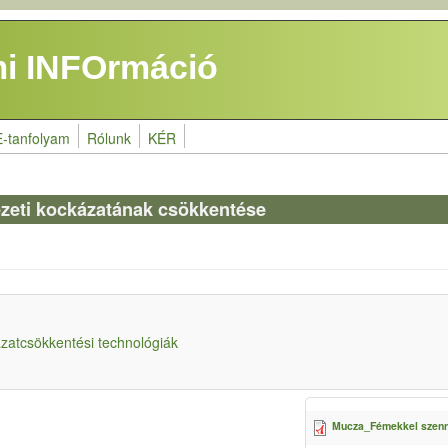
i INFOrmáció
E-tanfolyam
Rólunk
KÉR
yezeti kockázatának csökkentése
ázatcsökkentési technológiák
Mucza_Fémekkel szennye