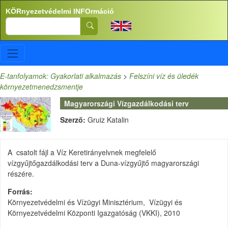
Ugrás a tartalomra
KÖRnyezetvédelmi INFOrmáció
Search
E-tanfolyamok: Gyakorlati alkalmazás
>
Felszíni víz és üledék
környezetmenedzsmentje
Magyarországi Vízgazdálkodási terv
Szerző:
Gruiz Katalin
A csatolt fájl a Víz Keretirányelvnek megfelelő
vízgyűjtőgazdálkodási terv a Duna-vízgyűjtő magyarországi
részére.
Forrás
Környezetvédelmi és Vízügyi Minisztérium, Vízügyi és
Környezetvédelmi Központi Igazgatóság (VKKI), 2010