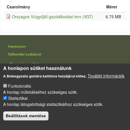
Csatolmány
Méret
Orszagos Vízgyűjtő-gazdálkodási terv (VGT)
6.75 MB
LÁBLÉC
Impresszum
Sütikezelési szabályzat
Drupal
alapú webhely
A honlapon sütiket használunk
További információk
A Beleegyezés gombra kattintva hozzájárul ehhez.
Funkcionális
A honlap működéséhez szükséges sütik.
Statisztikai
A honlap látogatottsági statisztikáihoz szükséges sütik.
Beállítások mentése