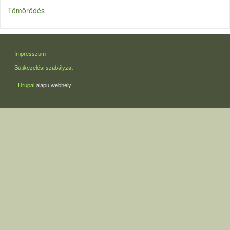
Tömörödés
LÁBLÉC
Impresszum
Sütikezelési szabályzat
Drupal
alapú webhely