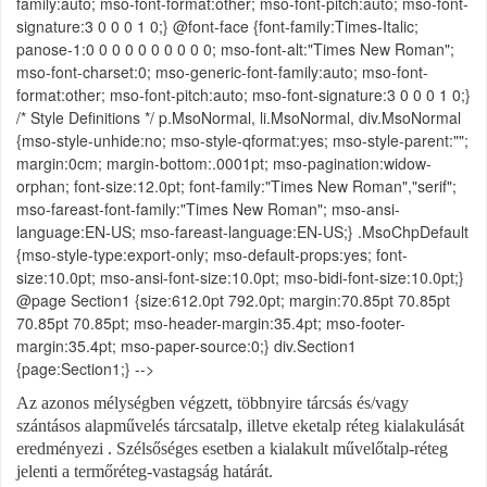
family:auto; mso-font-format:other; mso-font-pitch:auto; mso-font-
signature:3 0 0 0 1 0;} @font-face {font-family:Times-Italic;
panose-1:0 0 0 0 0 0 0 0 0 0; mso-font-alt:"Times New Roman";
mso-font-charset:0; mso-generic-font-family:auto; mso-font-
format:other; mso-font-pitch:auto; mso-font-signature:3 0 0 0 1 0;}
/* Style Definitions */ p.MsoNormal, li.MsoNormal, div.MsoNormal
{mso-style-unhide:no; mso-style-qformat:yes; mso-style-parent:"";
margin:0cm; margin-bottom:.0001pt; mso-pagination:widow-
orphan; font-size:12.0pt; font-family:"Times New Roman","serif";
mso-fareast-font-family:"Times New Roman"; mso-ansi-
language:EN-US; mso-fareast-language:EN-US;} .MsoChpDefault
{mso-style-type:export-only; mso-default-props:yes; font-
size:10.0pt; mso-ansi-font-size:10.0pt; mso-bidi-font-size:10.0pt;}
@page Section1 {size:612.0pt 792.0pt; margin:70.85pt 70.85pt
70.85pt 70.85pt; mso-header-margin:35.4pt; mso-footer-
margin:35.4pt; mso-paper-source:0;} div.Section1
{page:Section1;} -->
Az azonos mélységben végzett, többnyire tárcsás és/vagy
szántásos alapművelés tárcsatalp, illetve eketalp réteg kialakulását
eredményezi
. Szélsőséges esetben a kialakult művelőtalp-réteg
jelenti a termőréteg-vastagság határát.