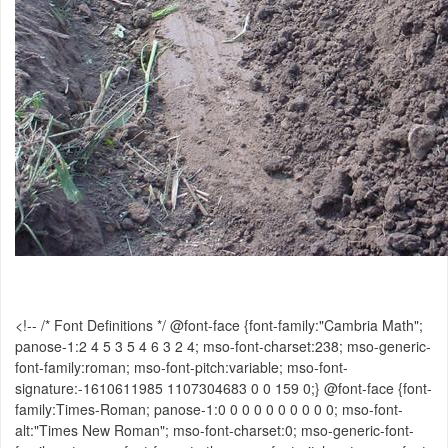
<!-- /* Font Definitions */ @font-face {font-family:"Cambria Math";
panose-1:2 4 5 3 5 4 6 3 2 4; mso-font-charset:238; mso-generic-
font-family:roman; mso-font-pitch:variable; mso-font-
signature:-1610611985 1107304683 0 0 159 0;} @font-face {font-
family:Times-Roman; panose-1:0 0 0 0 0 0 0 0 0 0; mso-font-
alt:"Times New Roman"; mso-font-charset:0; mso-generic-font-