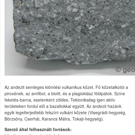
Az andezit semleges kiömlési vulkanikus kőzet. Fő kőzetalkotói a
piroxének, az amfibol, a biotit, és a plagioklász földpátok. Színe
feketés-barna, esetenként zöldes. Tektonikailag igen aktív
területeken fordul elő a bazaltokkal együtt. Az andezit hazánk
egyik legelterjedtebb felszíni vulkáni kőzete (Visegrádi-hegység,
Börzsöny, Cserhát, Karancs Mátra, Tokaji-hegység).
Szerző által felhasznált források