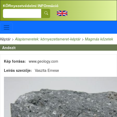
Ugrás a tartalomra
KÖRnyezetvédelmi INFOrmáció
Search
Képtár
>
Alapismeretek: környezetismeret-képtár
>
Magmás kőzetek
Andezit
Kép forrása
www.geology.com
Leírás szerzője
Vaszita Emese