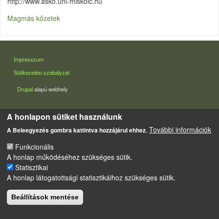
http://www.asko.uni-miskolc.hu
Magmás kőzetek
LÁBLÉC
Impresszum
Sütikezelési szabályzat
Drupal
alapú webhely
A honlapon sütiket használunk
További információk
A Beleegyezés gombra kattintva hozzájárul ehhez.
Funkcionális
A honlap működéséhez szükséges sütik.
Statisztikai
A honlap látogatottsági statisztikáihoz szükséges sütik.
Beállítások mentése