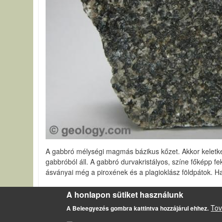
A gabbró mélységi magmás bázikus kőzet. Akkor keletkez
gabbróból áll. A gabbró durvakristályos, színe főképp feke
ásványai még a piroxének és a plagioklász földpátok. 
Szerző által felhasznált források
http://www.asko.un
A honlapon sütiket használunk
Magmás kőzetek
Tov
A Beleegyezés gombra kattintva hozzájárul ehhez.