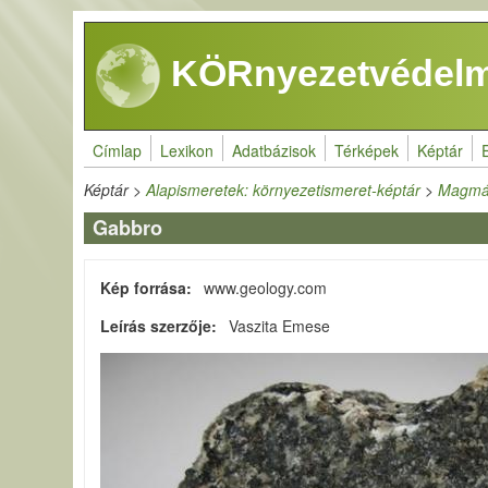
Ugrás a tartalomra
KÖRnyezetvédelm
Címlap
Lexikon
Adatbázisok
Térképek
Képtár
Képtár
>
Alapismeretek: környezetismeret-képtár
>
Magmá
Gabbro
Kép forrása
www.geology.com
Leírás szerzője
Vaszita Emese