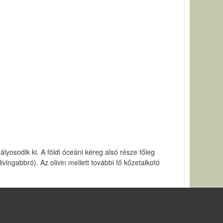
yosodik ki. A földi óceáni kéreg alsó része főleg
ivingabbró). Az olivin mellett további fő kőzetalkotó