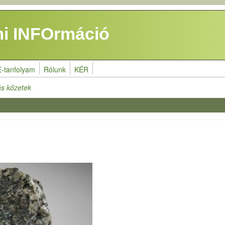
i INFOrmáció
E-tanfolyam
Rólunk
KÉR
s kőzetek