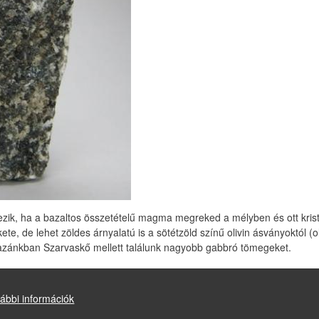
ik, ha a bazaltos összetételű magma megreked a mélyben és ott kristál
te, de lehet zöldes árnyalatú is a sötétzöld színű olivin ásványoktól (ol
Hazánkban Szarvaskő mellett találunk nagyobb gabbró tömegeket.
i-miskolc.hu
ábbi információk