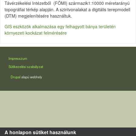
Távérzékelési Intézetből (FÖMI) származik1:10000 méretarányú
topográfiai térkép alapján. A szintvonalakat a digitális terepmodell
(DTM) megjelenítésére használtuk.
GIS eszközök alkalmazása egy felhagyott bánya területén
környezeti kockázat felmérésére
LÁBLÉC
Impresszum
Sütikezelési szabályzat
Drupal
alapú webhely
A honlapon sütiket használunk