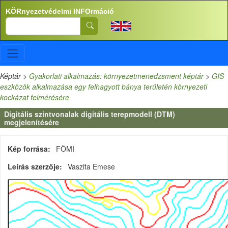
Ugrás a tartalomra
KÖRnyezetvédelmi INFOrmáció
Search
Képtár
>
Gyakorlati alkalmazás: környezetmenedzsment képtár
>
GIS
eszközök alkalmazása egy felhagyott bánya területén környezeti
kockázat felmérésére
Digitális szintvonalak digitális terepmodell (DTM)
megjelenítésére
Kép forrása
FÖMI
Leírás szerzője
Vaszita Emese