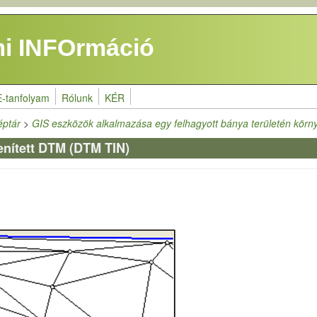
i INFOrmáció
E-tanfolyam
Rólunk
KÉR
éptár
>
GIS eszközök alkalmazása egy felhagyott bánya területén körn
enített DTM (DTM TIN)