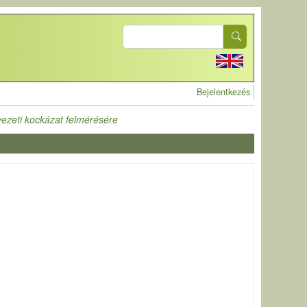
Search
User accoun
Bejelentkezés
yezeti kockázat felmérésére