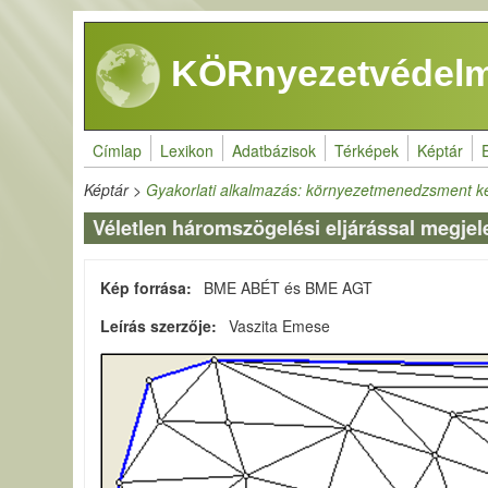
Ugrás a tartalomra
KÖRnyezetvédelm
Címlap
Lexikon
Adatbázisok
Térképek
Képtár
Képtár
>
Gyakorlati alkalmazás: környezetmenedzsment k
Véletlen háromszögelési eljárással megjel
Kép forrása
BME ABÉT és BME AGT
Leírás szerzője
Vaszita Emese