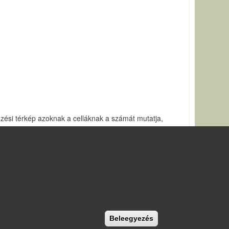
zési térkép azoknak a celláknak a számát mutatja,
ét a lejtőirány térképével és a vízlefolyásokkal.
Withdraw consent
Beleegyezés