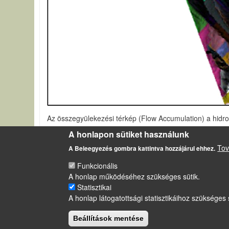
Az összegyülekezési térkép (Flow Accumulation) a hidro
amelyeken keresztülfolyik a víz az aktuális cellába. A me
A honlapon sütiket használunk
GIS eszközök alkalmazása egy felhagyott bánya terület
Tov
A Beleegyezés gombra kattintva hozzájárul ehhez.
Funkcionális
A honlap működéséhez szükséges sütik.
LÁBLÉC
Statisztikai
Impresszum
A honlap látogatottsági statisztikáihoz szükséges 
Sütikezelési szabályzat
Beállítások mentése