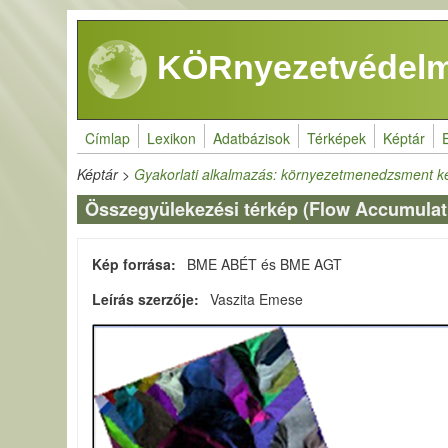
Ugrás a tartalomra
KÖRnyezetvédelm
Címlap
Lexikon
Adatbázisok
Térképek
Képtár
Képtár
>
Gyakorlati alkalmazás: környezetmenedzsment k
Összegyülekezési térkép (Flow Accumulat
Kép forrása
BME ABÉT és BME AGT
Leírás szerzője
Vaszita Emese