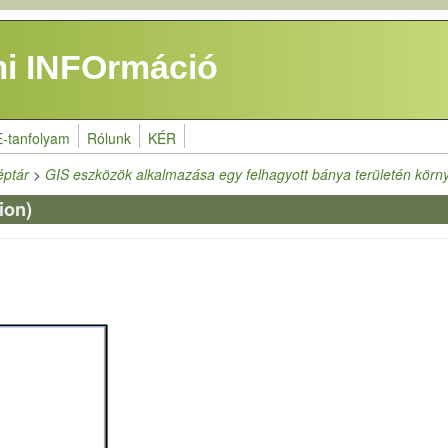
i INFOrmáció
E-tanfolyam
Rólunk
KÉR
éptár
>
GIS eszközök alkalmazása egy felhagyott bánya területén körn
ion)