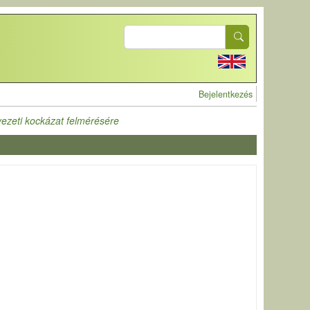
Search
User account 
Bejelentkezés
yezeti kockázat felmérésére