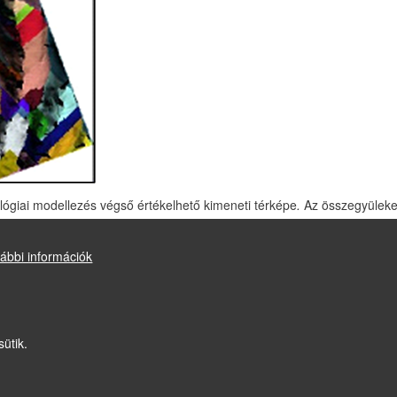
lógiai modellezés végső értékelhető kimeneti térképe
.
Az összegyüleke
gjelenítést látványosabbá tettük, kombinálva a vízgyűjtő területek térkép
én környezeti kockázat felmérésére
ábbi információk
Drupal
alapú webhely
sütik.