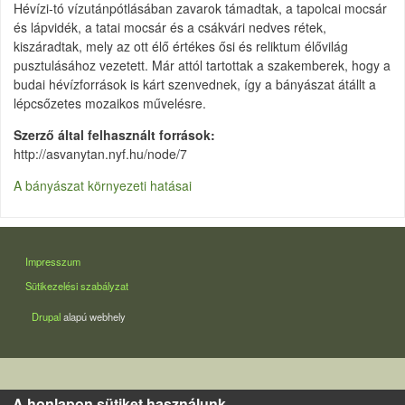
Hévízi-tó vízutánpótlásában zavarok támadtak, a tapolcai mocsár
és lápvidék, a tatai mocsár és a csákvári nedves rétek,
kiszáradtak, mely az ott élő értékes ősi és reliktum élővilág
pusztulásához vezetett. Már attól tartottak a szakemberek, hogy a
budai hévízforrások is kárt szenvednek, így a bányászat átállt a
lépcsőzetes mozaikos művelésre.
Szerző által felhasznált források
http://asvanytan.nyf.hu/node/7
A bányászat környezeti hatásai
LÁBLÉC
Impresszum
Sütikezelési szabályzat
Drupal
alapú webhely
A honlapon sütiket használunk