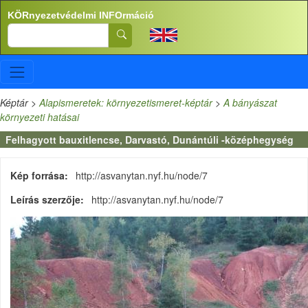
Ugrás a tartalomra
KÖRnyezetvédelmi INFOrmáció
Search
Képtár
>
Alapismeretek: környezetismeret-képtár
>
A bányászat
környezeti hatásai
Felhagyott bauxitlencse, Darvastó, Dunántúli -középhegység
Kép forrása
http://asvanytan.nyf.hu/node/7
Leírás szerzője
http://asvanytan.nyf.hu/node/7