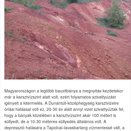
Magyarországon a legtöbb bauxitbánya a megnyitás kezdetekor
már a karsztvízszint alatt volt, ezért folyamatos szivattyúzást
igényelt a kitermelés. A Dunántúli-középhegység karsztvizeire
óriási hatással volt ez, 20-30 év alatt annyi vizet szivattyúztak fel,
hogy a bányák közelében a karsztvízszint akár 100 métert is
süllyedt, de a 10-30 méteres süllyedés általános volt. A
depresszió hatására a Tapolcai-tavasbarlang vízmentessé vált, a