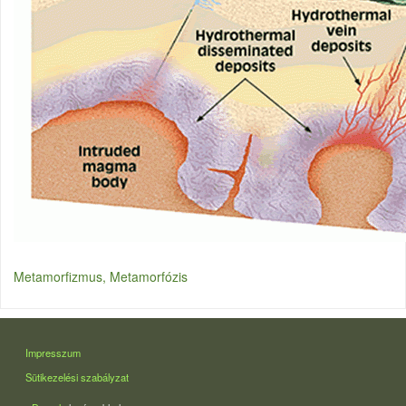
Metamorfizmus, Metamorfózis
LÁBLÉC
Impresszum
Sütikezelési szabályzat