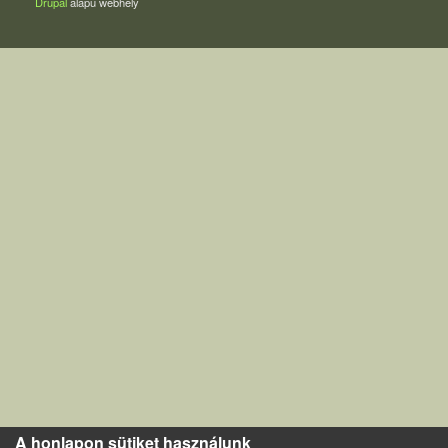
Drupal
alapú webhely
A honlapon sütiket használunk