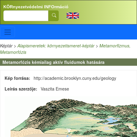
Ugrás a tartalomra
KÖRnyezetvédelmi INFOrmáció
Search
Képtár
>
Alapismeretek: környezetismeret-képtár
>
Metamorfizmus,
Metamorfózis
Metamorfózis kémiailag aktív fluidumok hatására
Kép forrása
http://academic.brooklyn.cuny.edu/geology
Leírás szerzője
Vaszita Emese