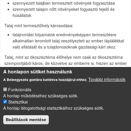
szennyezett talajban termesztett növények fogyasztása
szennyezett talajon nőtt növényeket fogyasztó tejelő és
húsállatok
Talaj mint termesztőhely károsodása:
talajromlási folyamatok eredményeképpen termesztésre
alkalmatlan leromlott talaj veszélyezteti az ember táplálékkal
való ellátását és a tulajdonosoknak gazdasági kárt okoz
Talaj, mint az ökoszisztéma élőhelye nem csak az ökoszisztéma
szempontjából káros, de közvetve az emberre is, hiszen az ember
elveszti azokat az ökoszisztéma-szolgáltatásokat, melyek a
A honlapon sütiket használunk
talajhoz kötöttek.
További információk
A Beleegyezés gombra kattintva hozzájárul ehhez.
Funkcionális
A honlap működéséhez szükséges sütik.
Statisztikai
LÁBLÉC
A honlap látogatottsági statisztikáihoz szükséges sütik.
Impresszum
Sütikezelési szabályzat
Beállítások mentése
Drupal
alapú webhely