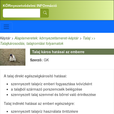
Ugrás a tartalomra
KÖRnyezetvédelmi INFOrmáció
Search
Képtár
>
Alapismeretek: környezetismeret-képtár
>
Talaj >>
Talajkárosodás, talajromlási folyamatok
Talaj káros hatásai az emberre
Szerző:
GK
A talaj direkt egészségkárosító hatásai:
szennyezett talajvíz emberi fogyasztása ivóvízként
a talajból származó porszemcsék belégzése
szennyezett talaj szemmel és bőrrel való érintkezése
Talaj indirekt hatásai az emberi egészségre:
szennyezett talajvíz használata öntözésre