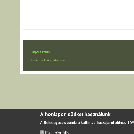
LÁBLÉC
Impresszum
Sütikezelési szabályzat
A honlapon sütiket használunk
Tov
A Beleegyezés gombra kattintva hozzájárul ehhez.
Funkcionális