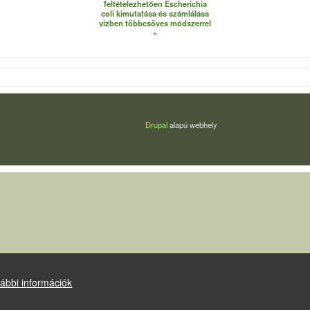
feltételezhetően Escherichia
coli kimutatása és számlálása
vízben többcsöves módszerrel
Drupal
alapú webhely
ábbi információk