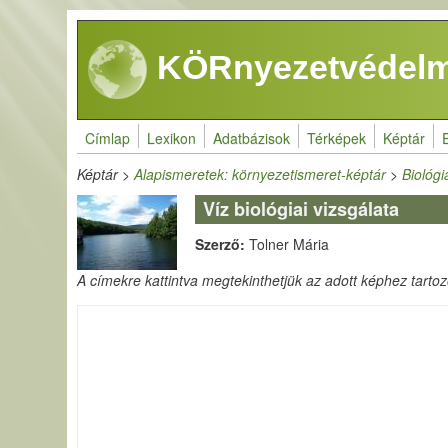
Ugrás a tartalomra
KÖRnyezetvédelm
Címlap
Lexikon
Adatbázisok
Térképek
Képtár
Képtár
>
Alapismeretek: környezetismeret-képtár
>
Biológi
Víz biológiai vizsgálata
Szerző:
Tolner Mária
A címekre kattintva megtekinthetjük az adott képhez tartozó 