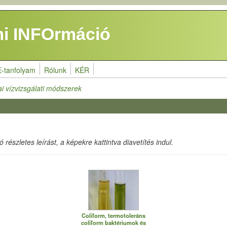
i INFOrmáció
E-tanfolyam
Rólunk
KÉR
ai vízvizsgálati módszerek
részletes leírást, a képekre kattintva diavetítés indul.
Coliform, termotoleráns
coliform baktériumok és