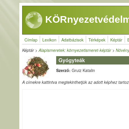
Ugrás a tartalomra
KÖRnyezetvédelm
Címlap
Lexikon
Adatbázisok
Térképek
Képtár
Képtár
>
Alapismeretek: környezetismeret-képtár
>
Növény
Gyógyteák
Szerző:
Gruiz Katalin
A címekre kattintva megtekinthetjük az adott képhez tartozó 