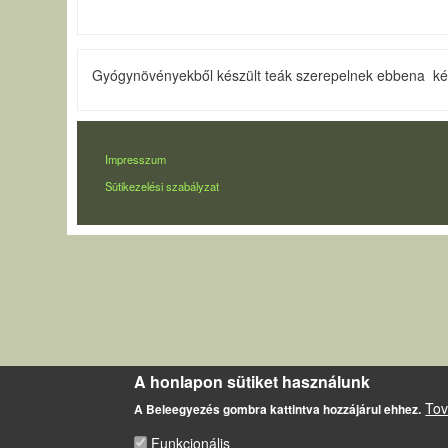
Gyógynövényekből készült teák szerepelnek ebbena képt
LÁBLÉC
Impresszum
Sütikezelési szabályzat
A honlapon sütiket használunk
Tov
A Beleegyezés gombra kattintva hozzájárul ehhez.
Funkcionális