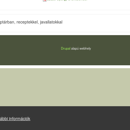
árban, receptekkel, javallatokkal
Drupal
alapú webhely
ábbi információk