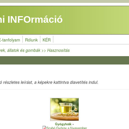
i INFOrmáció
E-tanfolyam
Rólunk
KÉR
ek, állatok és gombák >> Hasznosítás
részletes leírást, a képekre kattintva diavetítés indul.
Gyógyteák
Szabó György a füvesember