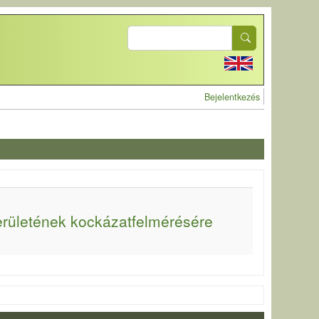
Search
User account 
Bejelentkezés
erületének kockázatfelmérésére