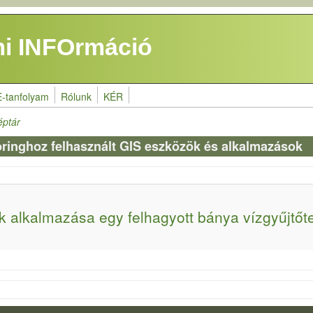
i INFOrmáció
E-tanfolyam
Rólunk
KÉR
éptár
toringhoz felhasznált GIS eszközök és alkalmazások
 alkalmazása egy felhagyott bánya vízgyűjtőt