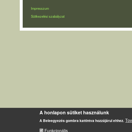
LÁBLÉC
Impresszum
Sütikezelési szabályzat
A honlapon sütiket használunk
Tov
A Beleegyezés gombra kattintva hozzájárul ehhez.
Funkcionális