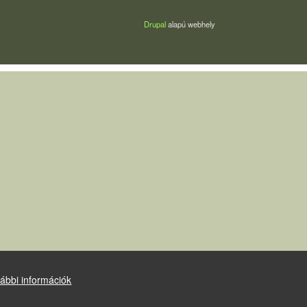
Drupal
alapú webhely
ábbi információk