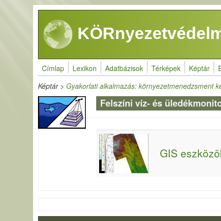
Ugrás a tartalomra
KÖRnyezetvédelm
Címlap
Lexikon
Adatbázisok
Térképek
Képtár
Képtár
>
Gyakorlati alkalmazás: környezetmenedzsment k
Felszíni víz- és üledékmoni
GIS eszközök