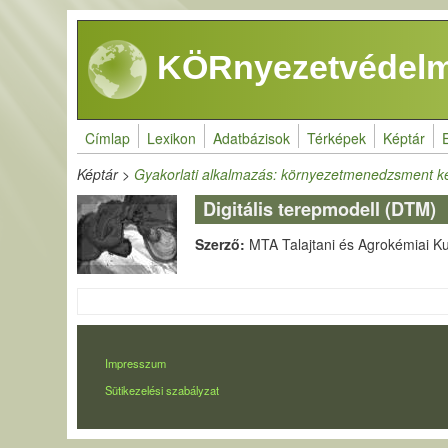
Ugrás a tartalomra
KÖRnyezetvédelm
Címlap
Lexikon
Adatbázisok
Térképek
Képtár
Képtár
>
Gyakorlati alkalmazás: környezetmenedzsment k
Digitális terepmodell (DTM)
Szerző:
MTA Talajtani és Agrokémiai Ku
LÁBLÉC
Impresszum
Sütikezelési szabályzat