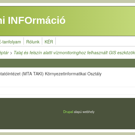
i INFOrmáció
E-tanfolyam
Rólunk
KÉR
éptár
>
Talaj és felszín alatti vízmonitoringhoz felhasznált GIS eszköz
tatóintézet (MTA TAKI) Környezetinformatikai Osztály
Drupal
alapú webhely