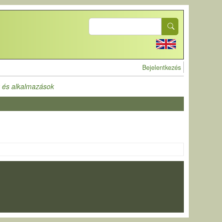
Search
User account 
Bejelentkezés
ök és alkalmazások