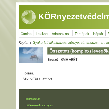
Ugrás a tartalomra
KÖRnyezetvédelm
Címlap
Lexikon
Adatbázisok
Térképek
Képtár
Képtár
>
Gyakorlati alkalmazás: környezetmenedzsment k
Összetett (komplex) levegők
Szerző:
BME ABÉT
Forrás
Kép forrása: awi.de
LÁBLÉC
Impresszum
Sütikezelési szabályzat