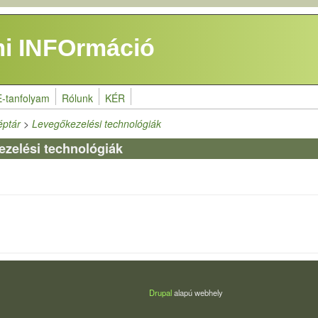
i INFOrmáció
E-tanfolyam
Rólunk
KÉR
éptár
>
Levegőkezelési technológiák
ezelési technológiák
Drupal
alapú webhely