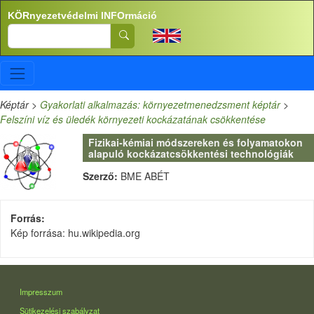
Ugrás a tartalomra
KÖRnyezetvédelmi INFOrmáció
Search
Képtár
>
Gyakorlati alkalmazás: környezetmenedzsment képtár
>
Felszíni víz és üledék környezeti kockázatának csökkentése
Fizikai-kémiai módszereken és folyamatokon
alapuló kockázatcsökkentési technológiák
Szerző:
BME ABÉT
Forrás
Kép forrása: hu.wikipedia.org
LÁBLÉC
Impresszum
Sütikezelési szabályzat