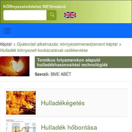
Ugrás a tartalomra
KÖRnyezetvédelmi INFOrmáció
Search
Képtár
>
Gyakorlati alkalmazás: környezetmenedzsment képtár
>
Hulladék környezeti kockázatának csökkentése
Termikus folyamatokon alapuló
hulladékhasznosítási technológiák
Szerző:
BME ABÉT
Hulladékégetés
Hulladék hőbontása