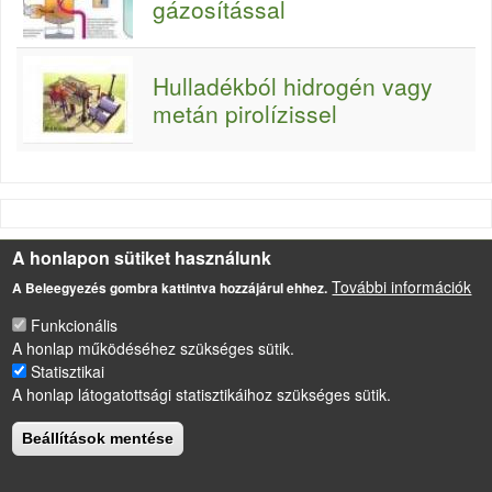
gázosítással
Hulladékból hidrogén vagy
metán pirolízissel
A honlapon sütiket használunk
LÁBLÉC
Impresszum
További információk
A Beleegyezés gombra kattintva hozzájárul ehhez.
Sütikezelési szabályzat
Funkcionális
A honlap működéséhez szükséges sütik.
Drupal
alapú webhely
Statisztikai
A honlap látogatottsági statisztikáihoz szükséges sütik.
Beállítások mentése