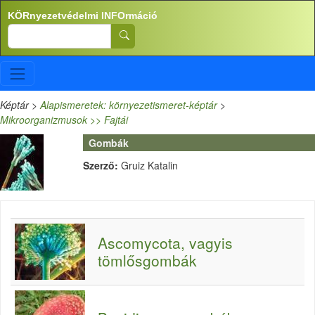
Ugrás a tartalomra
KÖRnyezetvédelmi INFOrmáció
Search
Képtár
>
Alapismeretek: környezetismeret-képtár
>
Mikroorganizmusok >> Fajtái
Gombák
Szerző:
Gruiz Katalin
Ascomycota, vagyis
tömlősgombák