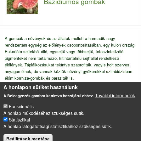
Bazidiumos gombák
A gombák a növények és az állatok mellett a harmadik nagy
rendszertani egység az élőlények csoportosításában, egy külön ország.
Eukarióta sejtekből álló,
egysejtű
vagy többsejtű
, fotoszintetizáló
pigmenteket nem tartalmazó, kitintartalmú sejtfallal rendelkező
élőlények. Táplálkozásukat tekintve szaprofiták, vagyis holt szerves
anyagon élnek, de vannak köztük növényi gyökerekkel szimbiózisban
élőmikorrhiza-gombák és paraziták is.
A honlapon sütiket használunk
A mikroorganizmusok közé tulajdonképpen csak az élesztőgombák és a
fonalas gombák közül a penészgombák tartoznak, de itt tárgyaljuk a
További információk
A Beleegyezés gombra kattintva hozzájárul ehhez.
teleptestet alkotó nagy gombákat is.
Funkcionális
A honlap működéséhez szükséges sütik.
Statisztikai
LÁBLÉC
A honlap látogatottsági statisztikáihoz szükséges sütik.
Impresszum
Sütikezelési szabályzat
Beállítások mentése