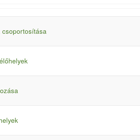
 csoportosítása
lőhelyek
yozása
helyek