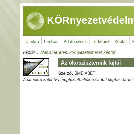
Ugrás a tartalomra
KÖRnyezetvédelm
Címlap
Lexikon
Adatbázisok
Térképek
Képtár
Képtár
>
Alapismeretek: környezetismeret-képtár
Az ökoszisztémák fajtái
Szerző:
BME ABÉT
A címekre kattintva megtekinthetjük az adott képhez tartozó 