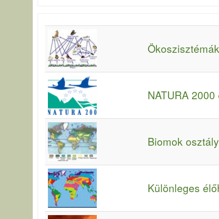
Ökoszisztémák
NATURA 2000 é
Biomok osztál
Különleges élő