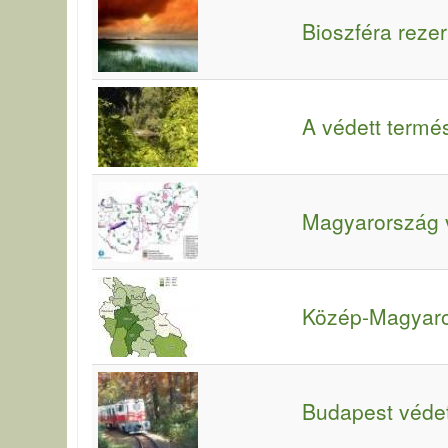
Bioszféra reze
A védett termés
Magyarország vé
Közép-Magyaror
Budapest védett