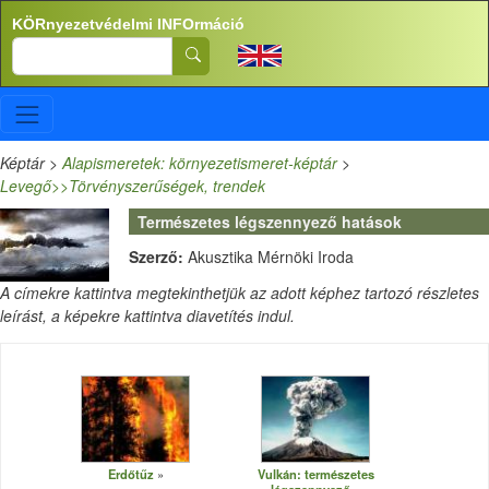
Ugrás a tartalomra
KÖRnyezetvédelmi INFOrmáció
Search
Képtár
>
Alapismeretek: környezetismeret-képtár
>
Levegő>>Törvényszerűségek, trendek
Természetes légszennyező hatások
Szerző:
Akusztika Mérnöki Iroda
A címekre kattintva megtekinthetjük az adott képhez tartozó részletes
leírást, a képekre kattintva diavetítés indul.
Erdőtűz
Vulkán: természetes