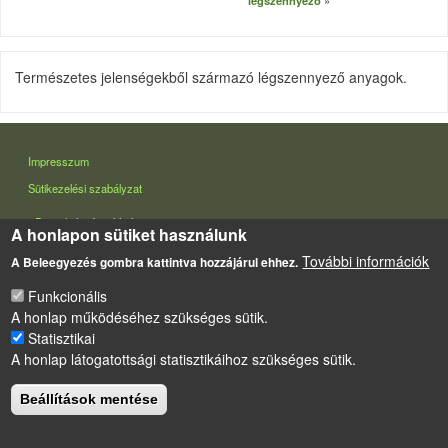
légszennyező
Természetes jelenségekből származó légszennyező anyagok.
LÁBLÉC
Impresszum
Sütikezelési szabályzat
Drupal
alapú webhely
A honlapon sütiket használunk
További információk
A Beleegyezés gombra kattintva hozzájárul ehhez.
Funkcionális
A honlap működéséhez szükséges sütik.
Statisztikai
A honlap látogatottsági statisztikáihoz szükséges sütik.
Beállítások mentése