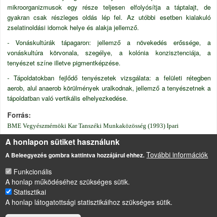
mikroorganizmusok egy része teljesen elfolyósítja a táptalajt, de
gyakran csak részleges oldás lép fel. Az utóbbi esetben kialakuló
zselatinoldási idomok helye és alakja jellemző.
- Vonáskultúrák tápagaron: jellemző a növekedés erőssége, a
vonáskultúra körvonala, szegélye, a kolónia konzisztenciája, a
tenyészet színe illetve pigmentképzése.
- Tápoldatokban fejlődő tenyészetek vizsgálata: a felületi rétegben
aerob, alul anaerob körülmények uralkodnak, jellemző a tenyészetnek a
tápoldatban való vertikális elhelyezkedése.
Forrás
BME Vegyészmérnöki Kar Tanszéki Munkaközösség (1993) Ipari
mikrobiológiai gyakorlatok, (Szerkesztő: Puskás, A.) Műegyetemi Kiadó,
A honlapon sütiket használunk
Budapest
További információk
A Beleegyezés gombra kattintva hozzájárul ehhez.
Funkcionális
A honlap működéséhez szükséges sütik.
LÁBLÉC
Impresszum
Statisztikai
Sütikezelési szabályzat
A honlap látogatottsági statisztikáihoz szükséges sütik.