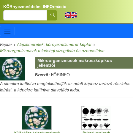
Ugrás a tartalomra
KÖRnyezetvédelmi INFOrmáció
Search
Képtár
>
Alapismeretek: környezetismeret-képtár
>
Mikroorganizmusok minőségi vizsgálata és azonosítása
Mikroorganizmusok makroszkópikus
jellemzői
Szerző:
KÖRINFO
A címekre kattintva megtekinthetjük az adott képhez tartozó részletes
leírást, a képekre kattintva diavetítés indul.
Különböző baktériumtelepek
Baktériumtelepek