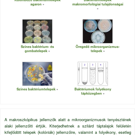
agaron
makromorfológiai tulajdonságai
Színes baktérium- és
Öregedő mikroorganizmus-
gombatelepek
telepek
Színes baktériumtelepek
Baktériumok folyékony
tápközegben
A makroszkópikus jellemzők alatt a mikroorganizmusok tenyésztének
alaki jellemzőiti értjük. Kiterjedhetnek a szilárd táptalajok felületén
kifejlődött telepek (kolóniák) jellemzőire, valamint a folyékony, esetleg