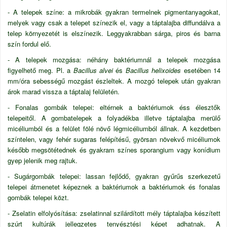
- A telepek színe: a mikrobák gyakran termelnek pigmentanyagokat,
melyek vagy csak a telepet színezik el, vagy a táptalajba diffundálva a
telep környezetét is elszínezik. Leggyakrabban sárga, piros és barna
szín fordul elő.
- A telepek mozgása: néhány baktériumnál a telepek mozgása
figyelhető meg. Pl. a
Bacillus alvei
és
Bacillus helixoides
esetében 14
mm/óra sebességű mozgást észleltek. A mozgó telepek után gyakran
árok marad vissza a táptalaj felületén.
- Fonalas gombák telepei: eltérnek a baktériumok éss élesztők
telepeitől. A gombatelepek a folyadékba illetve táptalajba merülő
micéliumból és a felület fölé növő légmicéliumból állnak. A kezdetben
színtelen, vagy fehér sugaras felépítésű, györsan növekvő micéliumok
később megsötétednek és gyakram színes sporangium vagy konídium
gyep jelenik meg rajtuk.
- Sugárgombák telepei: lassan fejlődő, gyakran gyűrűs szerkezetű
telepei átmenetet képeznek a baktériumok a baktériumok és fonalas
gombák telepei közt.
- Zselatin elfolyósítása: zselatinnal szilárdított mély táptalajba készített
szúrt kultúrák jellegzetes tenyésztési képet adhatnak. A