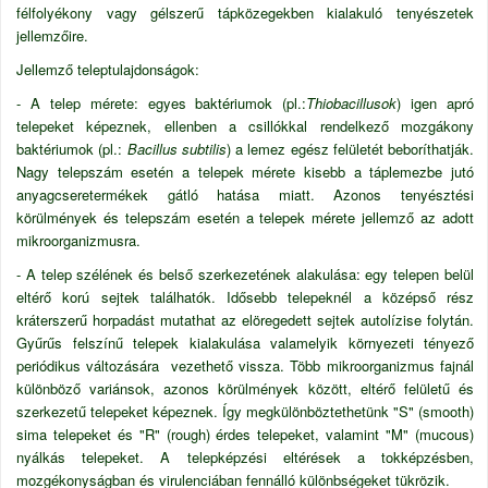
félfolyékony vagy gélszerű tápközegekben kialakuló tenyészetek
jellemzőire.
Jellemző teleptulajdonságok:
- A telep mérete: egyes baktériumok (pl.:
Thiobacillusok
) igen apró
telepeket képeznek, ellenben a csillókkal rendelkező mozgákony
baktériumok (pl.:
Bacillus subtilis
) a lemez egész felületét beboríthatják.
Nagy telepszám esetén a telepek mérete kisebb a táplemezbe jutó
anyagcseretermékek gátló hatása miatt. Azonos tenyésztési
körülmények és telepszám esetén a telepek mérete jellemző az adott
mikroorganizmusra.
- A telep szélének és belső szerkezetének alakulása: egy telepen belül
eltérő korú sejtek találhatók. Idősebb telepeknél a középső rész
kráterszerű horpadást mutathat az elöregedett sejtek autolízise folytán.
Gyűrűs felszínű telepek kialakulása valamelyik környezeti tényező
periódikus változására vezethető vissza. Több mikroorganizmus fajnál
különböző variánsok, azonos körülmények között, eltérő felületű és
szerkezetű telepeket képeznek. Így megkülönböztethetünk "S" (smooth)
sima telepeket és "R" (rough) érdes telepeket, valamint "M" (mucous)
nyálkás telepeket. A telepképzési eltérések a tokképzésben,
mozgékonyságban és virulenciában fennálló különbségeket tükrözik.