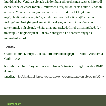
iktatódnak be. Végül az elemek vándorlása a ciklusok során szerves kötésből
szervetlenbe és vissza történik, miközben atomjaik oxidációs foka állandóan
változik. Mivel ezek utánpótlása korlátozott, ezért az élet folytonos
megújulását csakis a légkörön, a hidro- és litoszférán át lezajló állandó
körforgalmazásuk (biogeokémiai ciklusuk) az, ami ezt biztosíthatja. A
baktériumok a tápelemek kémiai állapotát szakadatlanul változtatják, és így
biztosítják a migrációjukat.
Ehhez az energiát a holt szerves anyagok
bontásából nyerik.
Forrás
Szabó István Mihály: A bioszféra mikrobiológiája II. kötet, Akadémia
Kiadó, 1992
dr. Gruiz Katalin: Környezeti mikrobiológia és ökotoxikológia előadás, BME
oktatási
segédlet;
http://oktatas.ch.bme.hu/oktatas/konyvek/mezgaz/kornybio/elm/1Krnymi
LÁBLÉC
Impresszum