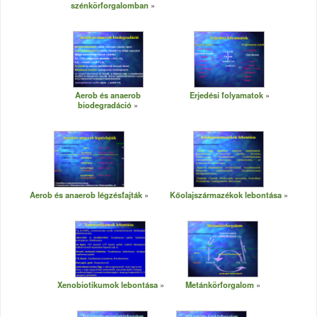
szénkörforgalomban
Aerob és anaerob
Erjedési folyamatok
biodegradáció
Aerob és anaerob légzésfajták
Kőolajszármazékok lebontása
Xenobiotikumok lebontása
Metánkörforgalom