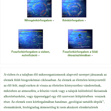
Nitrogénkörforgalom
Kénkörforgalom
Foszforkörforgalom a vízben,
Foszforkörforgalom a földi
eutrofizáció
ökoszisztémában
A vízben és a talajban élő mikroorganizmusok alapvető szerepet játszanak az
elemek földi biogeokémiai ciklusaiban. Az elemek az élettelen környezettől
az élő felé, majd ezeken át vissza az élettelen környezethez vándorolnak,
miközben az atmoszféra, a felszíni vizek vagy a talajok különböző fázisainak
alkotórészeként, vagy éppenséggel egy élő szervezet felépítésében vesznek
részt. Az elemek ezen körforgalmában hatalmas „geológiai tartalék-depók”,
elemraktárok, biológiailag átmenetileg ki nem aknázott elemkészletek