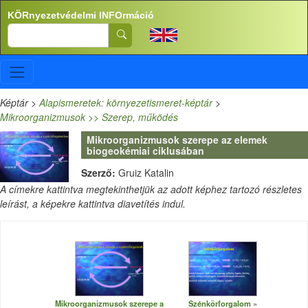
Ugrás a tartalomra
KÖRnyezetvédelmi INFOrmáció
Search
Képtár
>
Alapismeretek: környezetismeret-képtár
>
Mikroorganizmusok >> Szerep, működés
Mikroorganizmusok szerepe az elemek
biogeokémiai ciklusában
Szerző:
Gruiz Katalin
A címekre kattintva megtekinthetjük az adott képhez tartozó részletes
leírást, a képekre kattintva diavetítés indul.
Mikroorganizmusok szerepe a
Szénkörforgalom