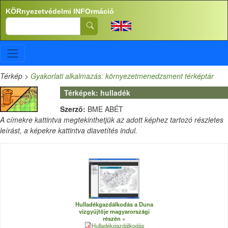
Ugrás a tartalomra
KÖRnyezetvédelmi INFOrmáció
Search
Térkép
>
Gyakorlati alkalmazás: környezetmenedzsment térképtár
Térképek: hulladék
Szerző:
BME ABÉT
A címekre kattintva megtekinthetjük az adott képhez tartozó részletes
leírást, a képekre kattintva diavetítés indul.
Hulladékgazdálkodás a Duna
vízgyűjtője magyarországi
részén
Hulladékgazdálkodás