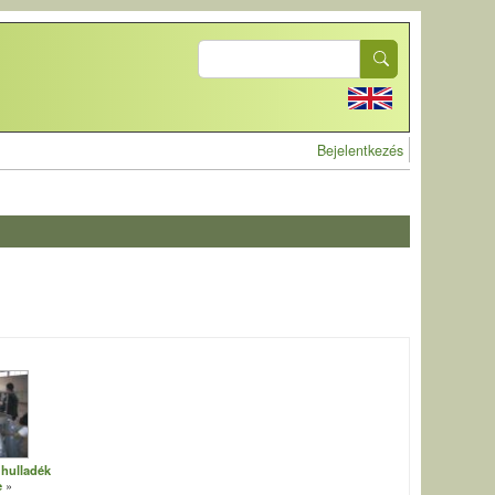
Search
User account 
Bejelentkezés
 hulladék
e