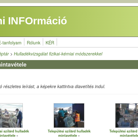
i INFOrmáció
E-tanfolyam
Rólunk
KÉR
éptár
>
Hulladékvizsgálat fizikai-kémiai módszerekkel
mintavétele
részletes leírást, a képekre kattintva diavetítés indul.
si szilárd hulladék
Települési szilárd hulladék
Települési szilárd
intavétele
mintavétele
mintavétel