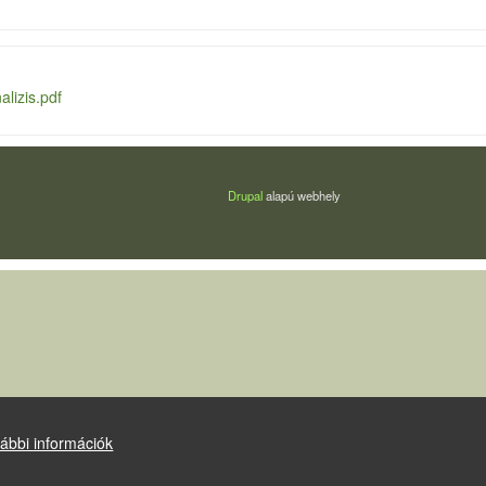
lizis.pdf
Drupal
alapú webhely
ábbi információk