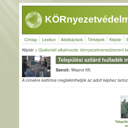
Ugrás a tartalomra
KÖRnyezetvédelm
Címlap
Lexikon
Adatbázisok
Térképek
Képtár
Képtár
>
Gyakorlati alkalmazás: környezetmenedzsment k
Települési szilárd hulladék 
Szerző:
Weprot Kft.
A címekre kattintva megtekinthetjük az adott képhez tartozó 
Települé
m