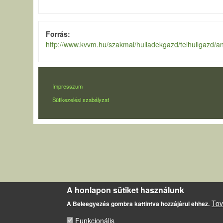
Forrás
http://www.kvvm.hu/szakmai/hulladekgazd/telhullgazd/ana
LÁBLÉC
Impresszum
Sütikezelési szabályzat
A honlapon sütiket használunk
Tov
A Beleegyezés gombra kattintva hozzájárul ehhez.
Funkcionális