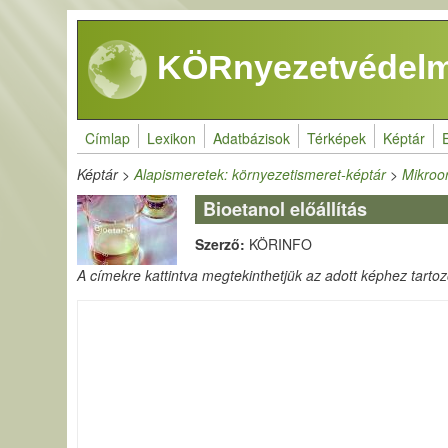
Ugrás a tartalomra
KÖRnyezetvédelm
Címlap
Lexikon
Adatbázisok
Térképek
Képtár
Képtár
>
Alapismeretek: környezetismeret-képtár
>
Mikroo
Bioetanol előállítás
Szerző:
KÖRINFO
A címekre kattintva megtekinthetjük az adott képhez tartozó 