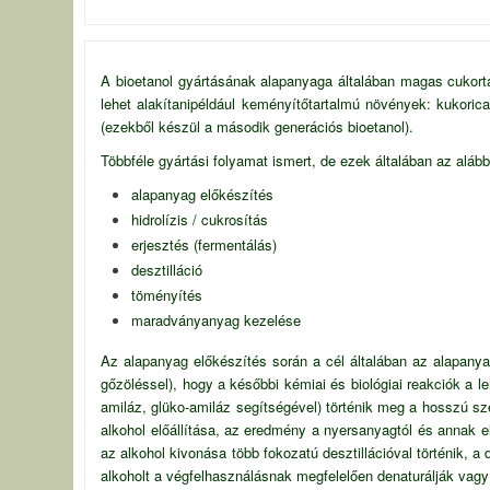
A bioetanol gyártásának alapanyaga általában magas cukorta
lehet alakítanipéldául keményítőtartalmú növények: kukorica
(ezekből készül a második generációs bioetanol).
Többféle gyártási folyamat ismert, de ezek általában az alább
alapanyag előkészítés
hidrolízis / cukrosítás
erjesztés (fermentálás)
desztilláció
töményítés
maradványanyag kezelése
Az alapanyag előkészítés során a cél általában az alapany
gőzöléssel), hogy a későbbi kémiai és biológiai reakciók a l
amiláz, glüko-amiláz segítségével) történik meg a hosszú sz
alkohol előállítása, az eredmény a nyersanyagtól és annak e
az alkohol kivonása több fokozatú desztillációval történik, a
alkoholt a végfelhasználásnak megfelelően denaturálják vagy