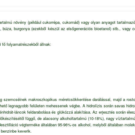
rtalmú növény (például cukorrépa, cukornád) vagy olyan anyagot tartalmazó 
, búza, burgonya (ezekből készül az elsőgenerációs bioetanol) stb., vagy c
i fő folyamatrészekből állnak:
ag szemcséinek makroszkopikus méretcsökkentése darálással, majd a rostok
ehető legnagyobb felületen mehessenek végbe. A hidrolízis során savas hidrolí
énhidrát-láncok feldarabolása és glükózzá alakítása. Az erjesztés során éle
lőkészítésétől függő, de alacsony alkoholtartalmú (10-18%), nagy víztartalm
 desztilláció végterméke általában 95-96%-os alkohol, melyből általában molek
 benzinbe keverik.