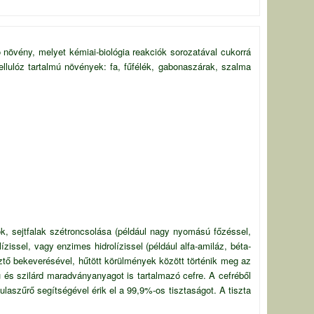
növény, melyet kémiai-biológia reakciók sorozatával cukorrá
ellulóz tartalmú növények: fa, fűfélék, gabonaszárak, szalma
, sejtfalak szétroncsolása (például nagy nyomású főzéssel,
zissel, vagy enzimes hidrolízissel (például alfa-amiláz, béta-
sztő bekeverésével, hűtött körülmények között történik meg az
ú és szilárd maradványanyagot is tartalmazó cefre. A cefréből
ulaszűrő segítségével érik el a 99,9%-os tisztaságot. A tiszta