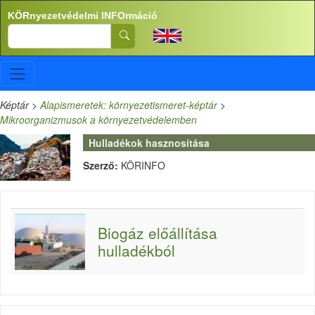
Ugrás a tartalomra
KÖRnyezetvédelmi INFOrmáció
Search
Képtár
>
Alapismeretek: környezetismeret-képtár
>
Mikroorganizmusok a környezetvédelemben
Hulladékok hasznosítása
Szerző:
KÖRINFO
Biogáz előállítása
hulladékból