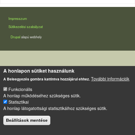
LÁBLÉC
Impresszum
Sütikezelési szabályzat
Drupal
alapú webhely
A honlapon sütiket használunk
További információk
A Beleegyezés gombra kattintva hozzájárul ehhez.
Funkcionális
A honlap működéséhez szükséges sütik.
Statisztikai
A honlap látogatottsági statisztikáihoz szükséges sütik.
Beállítások mentése