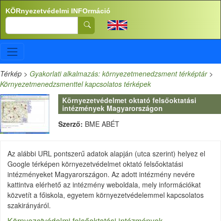
Ugrás a tartalomra
KÖRnyezetvédelmi INFOrmáció
Search
Térkép
>
Gyakorlati alkalmazás: környezetmenedzsment térképtár
>
Környezetmenedzsmenttel kapcsolatos térképek
Környezetvédelmet oktató felsőoktatási
intézmények Magyarországon
Szerző:
BME ABÉT
Az alábbi URL pontszerű adatok alapján (utca szerint) helyez el
Google térképen környezetvédelmet oktató felsőoktatási
intézményeket Magyarországon. Az adott intézmény nevére
kattintva elérhető az intézmény weboldala, mely információkat
közvetít a főiskola, egyetem környezetvédelemmel kapcsolatos
szakirányáról.
Környezetvédelmi felsőoktatási intézmények