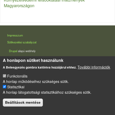
Magyarországon
LÁBLÉC
Impresszum
Sütikezelési szabályzat
Drupal
alapú webhely
A honlapon sütiket használunk
További információk
A Beleegyezés gombra kattintva hozzájárul ehhez.
Funkcionális
A honlap működéséhez szükséges sütik.
Statisztikai
A honlap látogatottsági statisztikáihoz szükséges sütik.
Beállítások mentése