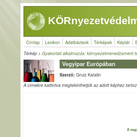
Ugrás a tartalomra
KÖRnyezetvédelm
Címlap
Lexikon
Adatbázisok
Térképek
Képtár
Térkép
>
Gyakorlati alkalmazás: környezetmenedzsment t
Vegyipar Európában
Szerző:
Gruiz Katalin
A címekre kattintva megtekinthetjük az adott képhez tartozó 
A vegy