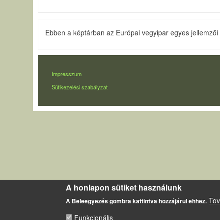
Ebben a képtárban az Európai vegyipar egyes jellemzői 
LÁBLÉC
Impresszum
Sütikezelési szabályzat
A honlapon sütiket használunk
Tov
A Beleegyezés gombra kattintva hozzájárul ehhez.
Funkcionális