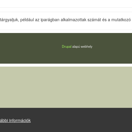
tárgyaljuk, például az iparágban alkalmazottak számát és a mutatkozó 
Drupal
alapú webhely
ábbi információk