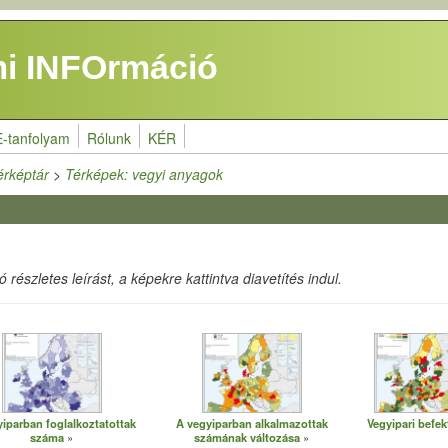
i INFOrmáció
E-tanfolyam
Rólunk
KÉR
érképtár
>
Térképek: vegyi anyagok
részletes leírást, a képekre kattintva diavetítés indul.
iparban foglalkoztatottak
A vegyiparban alkalmazottak
Vegyipari befek
száma
számának változása