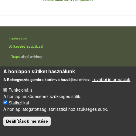
LÁBLÉC
Impresszum
Sütikezelési szabályzat
Drupal
alapú webhely
A honlapon sütiket használunk
További információk
A Beleegyezés gombra kattintva hozzájárul ehhez.
Funkcionális
A honlap működéséhez szükséges sütik.
Statisztikai
A honlap látogatottsági statisztikáihoz szükséges sütik.
Beállítások mentése