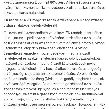
kivett vízmennyiség több mint 80%-áért. A kivételi csúcsértékek
nyáron jelentkeznek, amikor kevesebb víz áll rendelkezésre, és ez
fokozza a káros hatásokat.
EK rendelet a víz megőrzésének érdekében
: a mezőgazdasági
vízhasználatok engedélykötelesek!
Öntözési célú vízhasználatra vonatkozó EK rendelet értelmében
2010. január 1-jétől a víz megőrzésének érdekében az öntözési
célú vízhasználat csak az adott területre érvényes öntözési vízjogi
üzemeltetési engedély birtokában lehetséges. A vízjogi
üzemeltetési engedély – az engedélyben meghatározott
feltételekkel és az üzemeltetéshez kapcsolódó jogszabályokban
hatósági előírásokban meghatározott kötelezettségek mellett –
feljogosít a vízi létesítmény használatbavételére és az engedély
érvényességi ideje alatt annak üzemeltetésére. Az ellenőrzés
során az illetékes hatóság (MVH) az engedély meglétét és annak
érvényességét vizsgálja. Amennyiben a gazdálkodó az öntözést
szolgáltatásként veszi igénybe, és a cég rendelkezik érvényes
engedéllyel, valamint a gazdálkodó megfelelő dokumentumokkal
igazolni tudja, hogy a szolgáltatásukat igénybe vette, úgy az
öntözési tevékenység megfelel az előírásoknak. Továbbá felhívjuk