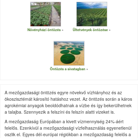
Növényházi öntözés
Ültetvények öntözése
Öntözés a sivatagban
A mezőgazdasági öntözés egyre növekvő vízhiányhoz és az
ökoszisztémát károsító hatáshoz vezet. Az öntözés során a káros
agrokémiai anyagok beoldódhatnak a vízbe és így bekerülhetnek
a talajba. Szennyezik a felszíni és felszín alatti vizeket is.
A mezőgazdaság Európában a kivett vízmennyiség 24%-áért
felelős. Ezenkívül a mezőgazdasági vízfelhasználás egyenetlenül
oszlik el. Egyes dél-európai régiókban a mezőgazdaság felelős a