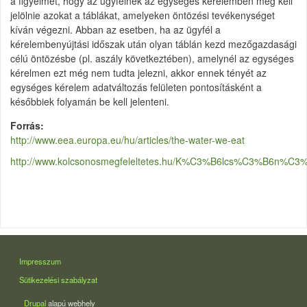
a figyelmet, hogy az ügyfélnek az egységes kérelemben meg kell
jelölnie azokat a táblákat, amelyeken öntözési tevékenységet
kíván végezni. Abban az esetben, ha az ügyfél a
kérelembenyújtási időszak után olyan táblán kezd mezőgazdasági
célú öntözésbe (pl. aszály következtében), amelynél az egységes
kérelmen ezt még nem tudta jelezni, akkor ennek tényét az
egységes kérelem adatváltozás felületen pontosításként a
későbbiek folyamán be kell jelenteni.
Forrás
http://www.eea.europa.eu/hu/articles/the-water-we-eat
http://www.kolcsonosmegfeleltetes.hu/K%C3%B6lcs%C3%B6n
LÁBLÉC
Impresszum
Sütikezelési szabályzat
Drupal
alapú webhely