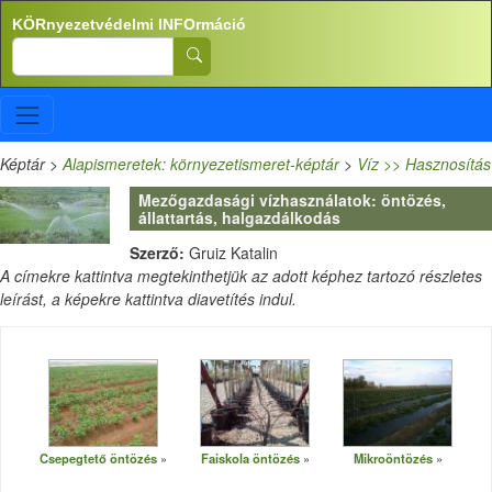
Ugrás a tartalomra
KÖRnyezetvédelmi INFOrmáció
Search
Képtár
>
Alapismeretek: környezetismeret-képtár
>
Víz >> Hasznosítás
Mezőgazdasági vízhasználatok: öntözés,
állattartás, halgazdálkodás
Szerző:
Gruiz Katalin
A címekre kattintva megtekinthetjük az adott képhez tartozó részletes
leírást, a képekre kattintva diavetítés indul.
Csepegtető öntözés
Faiskola öntözés
Mikroöntözés