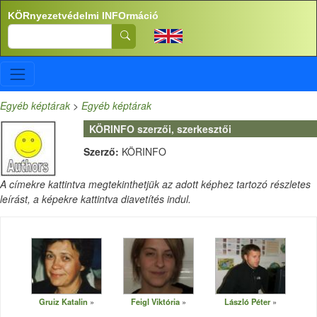
Ugrás a tartalomra
KÖRnyezetvédelmi INFOrmáció
Search
Egyéb képtárak
>
Egyéb képtárak
KÖRINFO szerzői, szerkesztői
Szerző:
KÖRINFO
A címekre kattintva megtekinthetjük az adott képhez tartozó részletes
leírást, a képekre kattintva diavetítés indul.
Gruiz Katalin
Feigl Viktória
László Péter