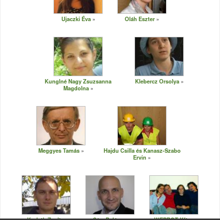
Ujaczki Éva
Oláh Eszter
Kunglné Nagy Zsuzsanna
Klebercz Orsolya
Magdolna
Meggyes Tamás
Hajdu Csilla és Kanasz-Szabo
Ervin
Korlath Zsolt
Sára Balázs
WEPROT Kft.