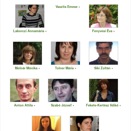
Vaszita Emese
Laborczi Annamária
Fenyvesi Éva
Molnár Mónika
Tolner Mária
Siki Zoltán
Anton Attila
Szabó József
Fekete-Kertész Ildikó